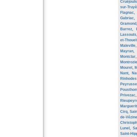
Cruéjouls
sur-Truyè
Flagnac
Gabriac
Gramond
Barrez
,
Lassouts
et-Thouel
Maleville
Mayran
,
Montclar
Montrozie
Mouret
,
M
Nant
,
Na
Rinhodes
Peyrusse
Poustho
Privezac
Rieupeyr
Margueri
Cirq
,
Sain
de-Vézin
Christoph
Lunel
,
Sa
Saint-Hip