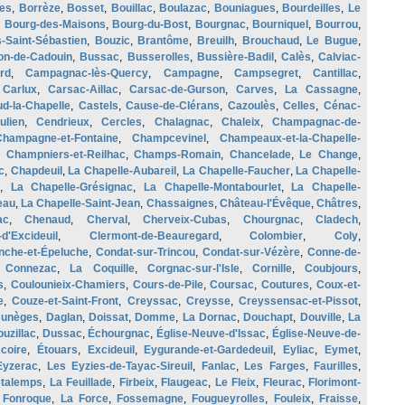
es
,
Borrèze
,
Bosset
,
Bouillac
,
Boulazac
,
Bouniagues
,
Bourdeilles
,
Le
,
Bourg-des-Maisons
,
Bourg-du-Bost
,
Bourgnac
,
Bourniquel
,
Bourrou
,
s-Saint-Sébastien
,
Bouzic
,
Brantôme
,
Breuilh
,
Brouchaud
,
Le Bugue
,
on-de-Cadouin
,
Bussac
,
Busserolles
,
Bussière-Badil
,
Calès
,
Calviac-
rd
,
Campagnac-lès-Quercy
,
Campagne
,
Campsegret
,
Cantillac
,
,
Carlux
,
Carsac-Aillac
,
Carsac-de-Gurson
,
Carves
,
La Cassagne
,
d-la-Chapelle
,
Castels
,
Cause-de-Clérans
,
Cazoulès
,
Celles
,
Cénac-
ulien
,
Cendrieux
,
Cercles
,
Chalagnac
,
Chaleix
,
Champagnac-de-
Champagne-et-Fontaine
,
Champcevinel
,
Champeaux-et-la-Chapelle-
,
Champniers-et-Reilhac
,
Champs-Romain
,
Chancelade
,
Le Change
,
c
,
Chapdeuil
,
La Chapelle-Aubareil
,
La Chapelle-Faucher
,
La Chapelle-
,
La Chapelle-Grésignac
,
La Chapelle-Montabourlet
,
La Chapelle-
eau
,
La Chapelle-Saint-Jean
,
Chassaignes
,
Château-l'Évêque
,
Châtres
,
ac
,
Chenaud
,
Cherval
,
Cherveix-Cubas
,
Chourgnac
,
Cladech
,
d'Excideuil
,
Clermont-de-Beauregard
,
Colombier
,
Coly
,
che-et-Épeluche
,
Condat-sur-Trincou
,
Condat-sur-Vézère
,
Conne-de-
,
Connezac
,
La Coquille
,
Corgnac-sur-l'Isle
,
Cornille
,
Coubjours
,
s
,
Coulounieix-Chamiers
,
Cours-de-Pile
,
Coursac
,
Coutures
,
Coux-et-
e
,
Couze-et-Saint-Front
,
Creyssac
,
Creysse
,
Creyssensac-et-Pissot
,
unèges
,
Daglan
,
Doissat
,
Domme
,
La Dornac
,
Douchapt
,
Douville
,
La
uzillac
,
Dussac
,
Échourgnac
,
Église-Neuve-d'Issac
,
Église-Neuve-de-
coire
,
Étouars
,
Excideuil
,
Eygurande-et-Gardedeuil
,
Eyliac
,
Eymet
,
Eyzerac
,
Les Eyzies-de-Tayac-Sireuil
,
Fanlac
,
Les Farges
,
Faurilles
,
stalemps
,
La Feuillade
,
Firbeix
,
Flaugeac
,
Le Fleix
,
Fleurac
,
Florimont-
,
Fonroque
,
La Force
,
Fossemagne
,
Fougueyrolles
,
Fouleix
,
Fraisse
,