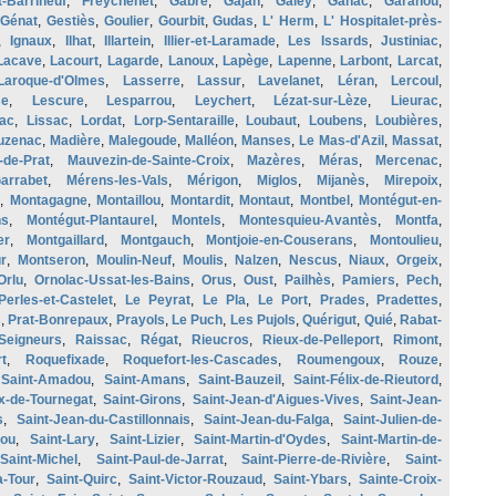
-Barrineuf
,
Freychenet
,
Gabre
,
Gajan
,
Galey
,
Ganac
,
Garanou
,
Génat
,
Gestiès
,
Goulier
,
Gourbit
,
Gudas
,
L' Herm
,
L' Hospitalet-près-
,
Ignaux
,
Ilhat
,
Illartein
,
Illier-et-Laramade
,
Les Issards
,
Justiniac
,
Lacave
,
Lacourt
,
Lagarde
,
Lanoux
,
Lapège
,
Lapenne
,
Larbont
,
Larcat
,
Laroque-d'Olmes
,
Lasserre
,
Lassur
,
Lavelanet
,
Léran
,
Lercoul
,
se
,
Lescure
,
Lesparrou
,
Leychert
,
Lézat-sur-Lèze
,
Lieurac
,
ac
,
Lissac
,
Lordat
,
Lorp-Sentaraille
,
Loubaut
,
Loubens
,
Loubières
,
uzenac
,
Madière
,
Malegoude
,
Malléon
,
Manses
,
Le Mas-d'Azil
,
Massat
,
-de-Prat
,
Mauvezin-de-Sainte-Croix
,
Mazères
,
Méras
,
Mercenac
,
arrabet
,
Mérens-les-Vals
,
Mérigon
,
Miglos
,
Mijanès
,
Mirepoix
,
,
Montagagne
,
Montaillou
,
Montardit
,
Montaut
,
Montbel
,
Montégut-en-
ns
,
Montégut-Plantaurel
,
Montels
,
Montesquieu-Avantès
,
Montfa
,
er
,
Montgaillard
,
Montgauch
,
Montjoie-en-Couserans
,
Montoulieu
,
r
,
Montseron
,
Moulin-Neuf
,
Moulis
,
Nalzen
,
Nescus
,
Niaux
,
Orgeix
,
Orlu
,
Ornolac-Ussat-les-Bains
,
Orus
,
Oust
,
Pailhès
,
Pamiers
,
Pech
,
Perles-et-Castelet
,
Le Peyrat
,
Le Pla
,
Le Port
,
Prades
,
Pradettes
,
s
,
Prat-Bonrepaux
,
Prayols
,
Le Puch
,
Les Pujols
,
Quérigut
,
Quié
,
Rabat-
-Seigneurs
,
Raissac
,
Régat
,
Rieucros
,
Rieux-de-Pelleport
,
Rimont
,
t
,
Roquefixade
,
Roquefort-les-Cascades
,
Roumengoux
,
Rouze
,
,
Saint-Amadou
,
Saint-Amans
,
Saint-Bauzeil
,
Saint-Félix-de-Rieutord
,
ix-de-Tournegat
,
Saint-Girons
,
Saint-Jean-d'Aigues-Vives
,
Saint-Jean-
s
,
Saint-Jean-du-Castillonnais
,
Saint-Jean-du-Falga
,
Saint-Julien-de-
pou
,
Saint-Lary
,
Saint-Lizier
,
Saint-Martin-d'Oydes
,
Saint-Martin-de-
Saint-Michel
,
Saint-Paul-de-Jarrat
,
Saint-Pierre-de-Rivière
,
Saint-
a-Tour
,
Saint-Quirc
,
Saint-Victor-Rouzaud
,
Saint-Ybars
,
Sainte-Croix-