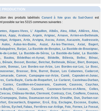
E PRODUCTION
ction des produits labélisés
Canard à foie gras du Sud-Ouest
est
t possible sur les 5315 communes suivantes :
untes
,
Aigues-Vives
,
L' Aiguillon
,
Albiès
,
Aleu
,
Alliat
,
Allières
,
Alos
,
tras
,
Appy
,
Arabaux
,
Argein
,
Arignac
,
Arnave
,
Arrien-en-Bethmale
,
rtigat
,
Artigues
,
Artix
,
Arvigna
,
Ascou
,
Aston
,
Aucazein
,
Audressein
,
,
Aulos
,
Aulus-les-Bains
,
Auzat
,
Ax-les-Thermes
,
Axiat
,
Bagert
,
Balaguères
,
Barjac
,
La Bastide-de-Besplas
,
La Bastide-de-Bousignac
,
de-de-Lordat
,
La Bastide-de-Sérou
,
La Bastide-du-Salat
,
La Bastide-
s
,
Baulou
,
Bédeilhac-et-Aynat
,
Bédeille
,
Bélesta
,
Belloc
,
Bénac
,
s
,
Bénaix
,
Besset
,
Bestiac
,
Betchat
,
Bethmale
,
Bézac
,
Biert
,
Bompas
,
zein
,
Bonnac
,
Les Bordes-sur-Arize
,
Les Bordes-sur-Lez
,
Le Bosc
,
oussenac
,
Brassac
,
Brie
,
Burret
,
Buzan
,
Les Cabannes
,
Cadarcet
,
Camarade
,
Camon
,
Campagne-sur-Arize
,
Canté
,
Capoulet-et-Junac
,
res
,
Carla-Bayle
,
Carla-de-Roquefort
,
Le Carlaret
,
Castelnau-Durban
,
,
Castex
,
Castillon-en-Couserans
,
Caumont
,
Caussou
,
Caychax
,
es-Baylès
,
Cazaux
,
Cazavet
,
Cazenave-Serres-et-Allens
,
Celles
,
Cescau
,
Château-Verdun
,
Clermont
,
Contrazy
,
Cos
,
Couflens
,
Coussa
,
,
Crampagna
,
Dalou
,
Daumazan-sur-Arize
,
Dreuilhe
,
Dun
,
Durban-sur-
rfort
,
Encourtiech
,
Engomer
,
Ercé
,
Erp
,
Esclagne
,
Escosse
,
Esplas
,
e-Sérou
,
Eycheil
,
Fabas
,
Ferrières-sur-Ariège
,
Foix
,
Fornex
,
Le Fossat
,