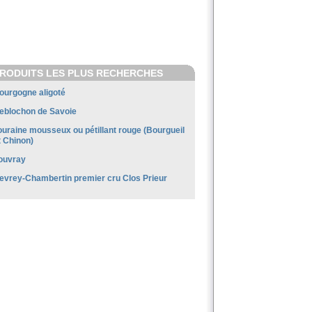
RODUITS LES PLUS RECHERCHES
ourgogne aligoté
eblochon de Savoie
ouraine mousseux ou pétillant rouge (Bourgueil
t Chinon)
ouvray
evrey-Chambertin premier cru Clos Prieur