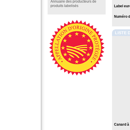
Annuaire des producteurs de
produits labelisés
Label eur
Numéro de
LISTE 
Canard à 