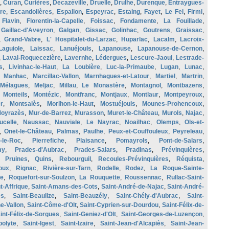
,
Curan
,
Curières
,
Decazeville
,
Druelle
,
Drulhe
,
Durenque
,
Entraygues-
re
,
Escandolières
,
Espalion
,
Espeyrac
,
Estaing
,
Fayet
,
Le Fel
,
Firmi
,
,
Flavin
,
Florentin-la-Capelle
,
Foissac
,
Fondamente
,
La Fouillade
,
,
Gaillac-d'Aveyron
,
Galgan
,
Gissac
,
Golinhac
,
Goutrens
,
Graissac
,
,
Grand-Vabre
,
L' Hospitalet-du-Larzac
,
Huparlac
,
Lacalm
,
Lacroix-
Laguiole
,
Laissac
,
Lanuéjouls
,
Lapanouse
,
Lapanouse-de-Cernon
,
,
Laval-Roquecezière
,
Lavernhe
,
Lédergues
,
Lescure-Jaoul
,
Lestrade-
s
,
Livinhac-le-Haut
,
La Loubière
,
Luc-la-Primaube
,
Lugan
,
Lunac
,
,
Manhac
,
Marcillac-Vallon
,
Marnhagues-et-Latour
,
Martiel
,
Martrin
,
Mélagues
,
Meljac
,
Millau
,
Le Monastère
,
Montagnol
,
Montbazens
,
,
Monteils
,
Montézic
,
Montfranc
,
Montjaux
,
Montlaur
,
Montpeyroux
,
r
,
Montsalès
,
Morlhon-le-Haut
,
Mostuéjouls
,
Mounes-Prohencoux
,
oyrazès
,
Mur-de-Barrez
,
Murasson
,
Muret-le-Château
,
Murols
,
Najac
,
ucelle
,
Naussac
,
Nauviale
,
Le Nayrac
,
Noailhac
,
Olemps
,
Ols-et-
,
Onet-le-Château
,
Palmas
,
Paulhe
,
Peux-et-Couffouleux
,
Peyreleau
,
-le-Roc
,
Pierrefiche
,
Plaisance
,
Pomayrols
,
Pont-de-Salars
,
my
,
Prades-d'Aubrac
,
Prades-Salars
,
Pradinas
,
Prévinquières
,
,
Pruines
,
Quins
,
Rebourguil
,
Recoules-Prévinquières
,
Réquista
,
oux
,
Rignac
,
Rivière-sur-Tarn
,
Rodelle
,
Rodez
,
La Roque-Sainte-
te
,
Roquefort-sur-Soulzon
,
La Rouquette
,
Roussennac
,
Rullac-Saint-
t-Affrique
,
Saint-Amans-des-Cots
,
Saint-André-de-Najac
,
Saint-André-
es
,
Saint-Beaulize
,
Saint-Beauzély
,
Saint-Chély-d'Aubrac
,
Saint-
e-Vallon
,
Saint-Côme-d'Olt
,
Saint-Cyprien-sur-Dourdou
,
Saint-Félix-de-
int-Félix-de-Sorgues
,
Saint-Geniez-d'Olt
,
Saint-Georges-de-Luzençon
,
polyte
,
Saint-Igest
,
Saint-Izaire
,
Saint-Jean-d'Alcapiès
,
Saint-Jean-