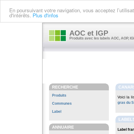
En poursuivant votre navigation, vous acceptez l’utilis
d'intérêts.
Plus d'infos
AOC et IGP
Produits avec les labels AOC, AOP, IGP
RECHERCHE
CANARD
Produits
Voici la l
gras du 
Communes
Label
LABELS
ANNUAIRE
Label fran