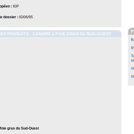
opéen :
IGP
 dossier :
IG/06/95
P
DES PRODUITS : CANARD à FOIE GRAS DU SUD-OUEST
B
R
T
e
V
G
foie gras du Sud-Ouest