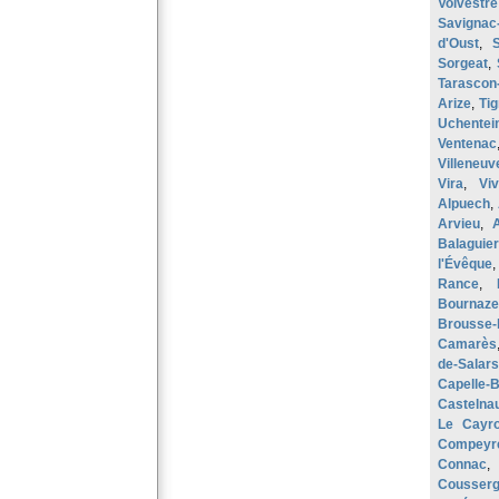
Volvestre
Savignac
d'Oust
,
S
Sorgeat
,
Tarascon
Arize
,
Ti
Uchentei
Ventenac
Villeneuv
Vira
,
Viv
Alpuech
,
Arvieu
,
Balaguier
l'Évêque
Rance
,
Bournaze
Brousse-
Camarès
de-Salars
Capelle-
Castelna
Le Cayro
Compeyr
Connac
Cousser