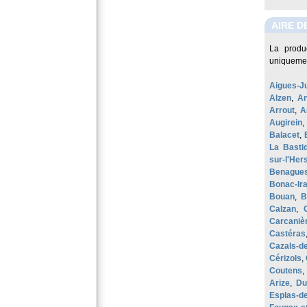
AIRE D
La produ
uniquemen
Aigues-J
Alzen
,
An
Arrout
,
A
Augirein
Balacet
,
La Basti
sur-l'Her
Benague
Bonac-Ira
Bouan
,
B
Calzan
,
Carcaniè
Castéras
Cazals-d
Cérizols
,
Coutens
Arize
,
Du
Esplas-d