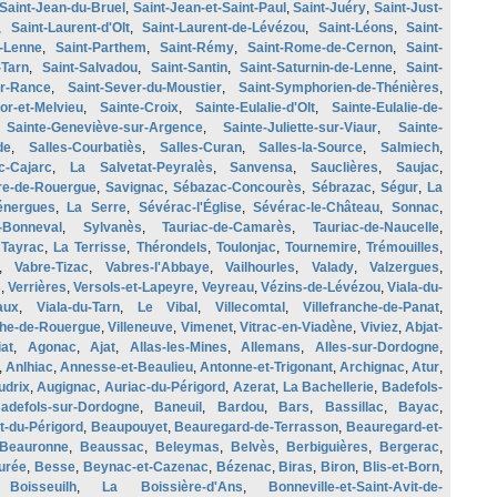
Saint-Jean-du-Bruel
,
Saint-Jean-et-Saint-Paul
,
Saint-Juéry
,
Saint-Just-
,
Saint-Laurent-d'Olt
,
Saint-Laurent-de-Lévézou
,
Saint-Léons
,
Saint-
e-Lenne
,
Saint-Parthem
,
Saint-Rémy
,
Saint-Rome-de-Cernon
,
Saint-
Tarn
,
Saint-Salvadou
,
Saint-Santin
,
Saint-Saturnin-de-Lenne
,
Saint-
ur-Rance
,
Saint-Sever-du-Moustier
,
Saint-Symphorien-de-Thénières
,
tor-et-Melvieu
,
Sainte-Croix
,
Sainte-Eulalie-d'Olt
,
Sainte-Eulalie-de-
,
Sainte-Geneviève-sur-Argence
,
Sainte-Juliette-sur-Viaur
,
Sainte-
de
,
Salles-Courbatiès
,
Salles-Curan
,
Salles-la-Source
,
Salmiech
,
c-Cajarc
,
La Salvetat-Peyralès
,
Sanvensa
,
Sauclières
,
Saujac
,
re-de-Rouergue
,
Savignac
,
Sébazac-Concourès
,
Sébrazac
,
Ségur
,
La
énergues
,
La Serre
,
Sévérac-l'Église
,
Sévérac-le-Château
,
Sonnac
,
-Bonneval
,
Sylvanès
,
Tauriac-de-Camarès
,
Tauriac-de-Naucelle
,
,
Tayrac
,
La Terrisse
,
Thérondels
,
Toulonjac
,
Tournemire
,
Trémouilles
,
,
Vabre-Tizac
,
Vabres-l'Abbaye
,
Vailhourles
,
Valady
,
Valzergues
,
s
,
Verrières
,
Versols-et-Lapeyre
,
Veyreau
,
Vézins-de-Lévézou
,
Viala-du-
aux
,
Viala-du-Tarn
,
Le Vibal
,
Villecomtal
,
Villefranche-de-Panat
,
che-de-Rouergue
,
Villeneuve
,
Vimenet
,
Vitrac-en-Viadène
,
Viviez
,
Abjat-
at
,
Agonac
,
Ajat
,
Allas-les-Mines
,
Allemans
,
Alles-sur-Dordogne
,
,
Anlhiac
,
Annesse-et-Beaulieu
,
Antonne-et-Trigonant
,
Archignac
,
Atur
,
udrix
,
Augignac
,
Auriac-du-Périgord
,
Azerat
,
La Bachellerie
,
Badefols-
adefols-sur-Dordogne
,
Baneuil
,
Bardou
,
Bars
,
Bassillac
,
Bayac
,
-du-Périgord
,
Beaupouyet
,
Beauregard-de-Terrasson
,
Beauregard-et-
Beauronne
,
Beaussac
,
Beleymas
,
Belvès
,
Berbiguières
,
Bergerac
,
urée
,
Besse
,
Beynac-et-Cazenac
,
Bézenac
,
Biras
,
Biron
,
Blis-et-Born
,
,
Boisseuilh
,
La Boissière-d'Ans
,
Bonneville-et-Saint-Avit-de-