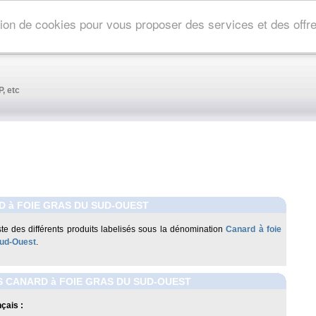
ation de cookies pour vous proposer des services et des off
, etc
 à FOIE GRAS DU SUD-OUEST
iste des différents produits labelisés sous la dénomination
Canard à foie
Sud-Ouest
.
 CANARD à FOIE GRAS DU SUD-OUEST
çais :