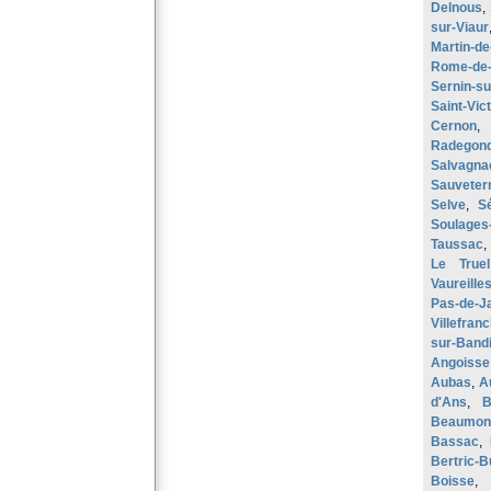
Delnous
,
sur-Viaur
Martin-d
Rome-de-
Sernin-s
Saint-Vic
Cernon
Radegon
Salvagna
Sauveter
Selve
,
S
Soulages
Taussac
Le Truel
Vaureille
Pas-de-J
Villefran
sur-Bandi
Angoisse
Aubas
,
A
d'Ans
,
B
Beaumont
Bassac
,
Bertric-B
Boisse