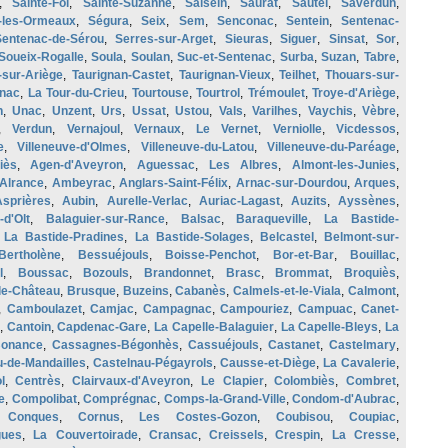
,
Sainte-Foi
,
Sainte-Suzanne
,
Salsein
,
Saurat
,
Sautel
,
Saverdun
,
-les-Ormeaux
,
Ségura
,
Seix
,
Sem
,
Senconac
,
Sentein
,
Sentenac-
entenac-de-Sérou
,
Serres-sur-Arget
,
Sieuras
,
Siguer
,
Sinsat
,
Sor
,
Soueix-Rogalle
,
Soula
,
Soulan
,
Suc-et-Sentenac
,
Surba
,
Suzan
,
Tabre
,
-sur-Ariège
,
Taurignan-Castet
,
Taurignan-Vieux
,
Teilhet
,
Thouars-sur-
gnac
,
La Tour-du-Crieu
,
Tourtouse
,
Tourtrol
,
Trémoulet
,
Troye-d'Ariège
,
n
,
Unac
,
Unzent
,
Urs
,
Ussat
,
Ustou
,
Vals
,
Varilhes
,
Vaychis
,
Vèbre
,
,
Verdun
,
Vernajoul
,
Vernaux
,
Le Vernet
,
Verniolle
,
Vicdessos
,
e
,
Villeneuve-d'Olmes
,
Villeneuve-du-Latou
,
Villeneuve-du-Paréage
,
iès
,
Agen-d'Aveyron
,
Aguessac
,
Les Albres
,
Almont-les-Junies
,
Alrance
,
Ambeyrac
,
Anglars-Saint-Félix
,
Arnac-sur-Dourdou
,
Arques
,
Asprières
,
Aubin
,
Aurelle-Verlac
,
Auriac-Lagast
,
Auzits
,
Ayssènes
,
-d'Olt
,
Balaguier-sur-Rance
,
Balsac
,
Baraqueville
,
La Bastide-
,
La Bastide-Pradines
,
La Bastide-Solages
,
Belcastel
,
Belmont-sur-
Bertholène
,
Bessuéjouls
,
Boisse-Penchot
,
Bor-et-Bar
,
Bouillac
,
l
,
Boussac
,
Bozouls
,
Brandonnet
,
Brasc
,
Brommat
,
Broquiès
,
le-Château
,
Brusque
,
Buzeins
,
Cabanès
,
Calmels-et-le-Viala
,
Calmont
,
,
Camboulazet
,
Camjac
,
Campagnac
,
Campouriez
,
Campuac
,
Canet-
,
Cantoin
,
Capdenac-Gare
,
La Capelle-Balaguier
,
La Capelle-Bleys
,
La
Bonance
,
Cassagnes-Bégonhès
,
Cassuéjouls
,
Castanet
,
Castelmary
,
u-de-Mandailles
,
Castelnau-Pégayrols
,
Causse-et-Diège
,
La Cavalerie
,
l
,
Centrès
,
Clairvaux-d'Aveyron
,
Le Clapier
,
Colombiès
,
Combret
,
e
,
Compolibat
,
Comprégnac
,
Comps-la-Grand-Ville
,
Condom-d'Aubrac
,
,
Conques
,
Cornus
,
Les Costes-Gozon
,
Coubisou
,
Coupiac
,
gues
,
La Couvertoirade
,
Cransac
,
Creissels
,
Crespin
,
La Cresse
,