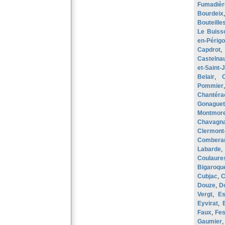
Fumadièr
Bourdeix
Bouteille
Le Buiss
en-Périgo
Capdrot
Castelnau
et-Saint-J
Belair
,
Pommier
Chantéra
Gonaguet
Montmor
Chavagn
Clermont-
Comberan
Labarde
Coulaure
Bigaroqu
Cubjac
,
C
Douze
,
Do
Vergt
,
Es
Eyvirat
,
Faux
,
Fe
Gaumier