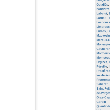
Fougax-et
Gaudiès
,
l'Andorre
Labatut
,
Larnat
,
Lescous
Limbrass
Ludiès
,
L
Mauvezin
Mercus-G
Monesple
Cousera
Montferri
Montségu
Orgibet
,
Péreille
,
Pradière
les-Trois
Rivèrener
Sabarat
Saint-Fél
de-Verge
Gras-Ca
Caralp
,
Quentin-l