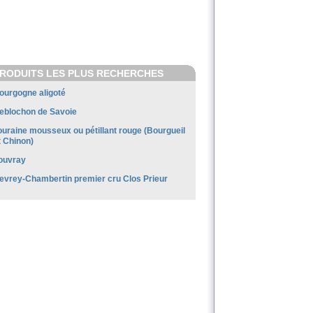
RODUITS LES PLUS RECHERCHES
ourgogne aligoté
eblochon de Savoie
ouraine mousseux ou pétillant rouge (Bourgueil
t Chinon)
ouvray
evrey-Chambertin premier cru Clos Prieur