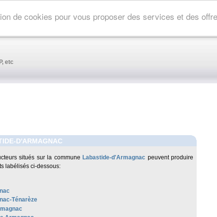
ation de cookies pour vous proposer des services et des off
, etc
TIDE-D'ARMAGNAC
cteurs situés sur la commune
Labastide-d'Armagnac
peuvent produire
ts labélisés ci-dessous:
nac
nac-Ténarèze
rmagnac