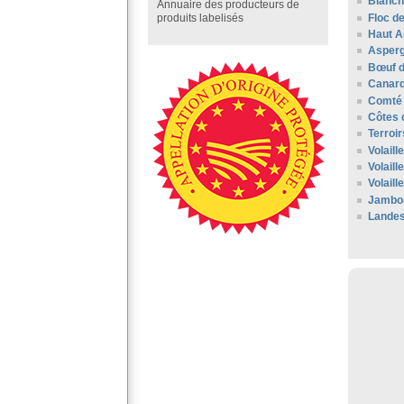
Blanc
Annuaire des producteurs de
Floc d
produits labelisés
Haut 
Asperg
Bœuf 
Canard
Comté 
Côtes 
Terroir
Volail
Volail
Volaill
Jambo
Lande