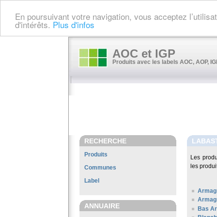
En poursuivant votre navigation, vous acceptez l’utilis
d'intérêts.
Plus d'infos
AOC et IGP
Produits avec les labels AOC, AOP, IGP
RECHERCHE
LABAS
Produits
Les produ
les produi
Communes
Label
Armag
Armag
ANNUAIRE
Bas A