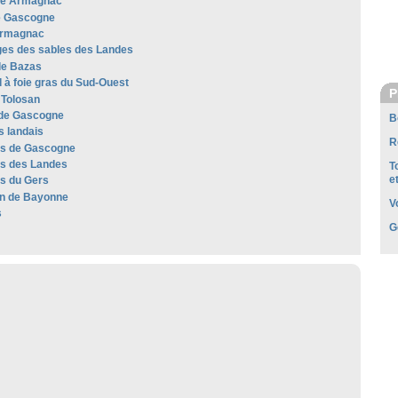
he Armagnac
e Gascogne
Armagnac
es des sables des Landes
de Bazas
 à foie gras du Sud-Ouest
P
Tolosan
de Gascogne
B
s landais
R
les de Gascogne
les des Landes
T
e
es du Gers
n de Bayonne
V
s
G