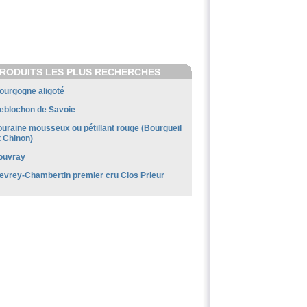
RODUITS LES PLUS RECHERCHES
ourgogne aligoté
eblochon de Savoie
ouraine mousseux ou pétillant rouge (Bourgueil
t Chinon)
ouvray
evrey-Chambertin premier cru Clos Prieur