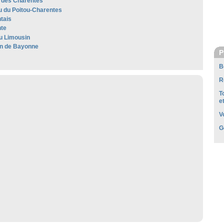
 des Charentes
 du Poitou-Charentes
tais
te
u Limousin
n de Bayonne
P
B
R
T
e
V
G