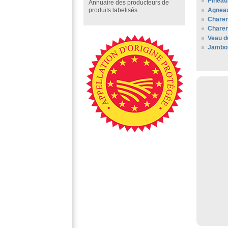
Pineau
Annuaire des producteurs de
Agneau
produits labelisés
Charen
Charen
Veau d
Jambo