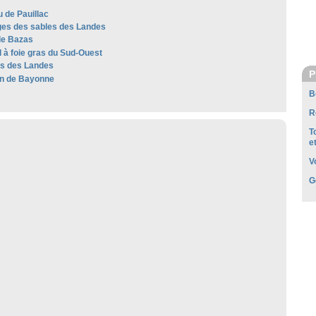
 de Pauillac
es des sables des Landes
de Bazas
 à foie gras du Sud-Ouest
les des Landes
P
n de Bayonne
B
R
T
e
V
G