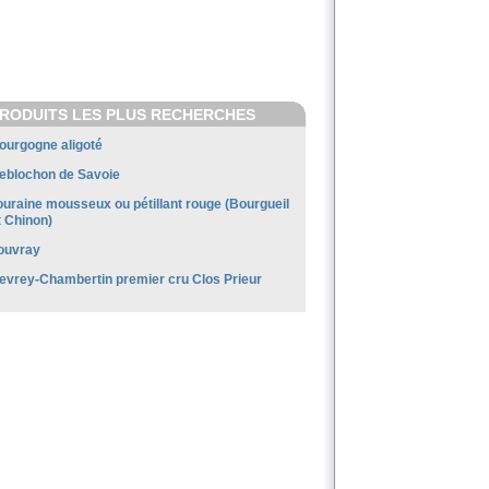
RODUITS LES PLUS RECHERCHES
ourgogne aligoté
eblochon de Savoie
ouraine mousseux ou pétillant rouge (Bourgueil
t Chinon)
ouvray
evrey-Chambertin premier cru Clos Prieur