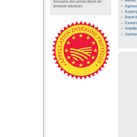
Médoc
Annuaire des producteurs de
Agneau
produits labelisés
Asperg
Bœuf 
Canard
Volail
Jambo