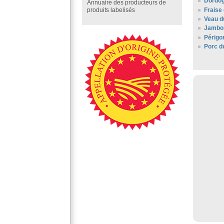
Dordo
Annuaire des producteurs de
Fraise
produits labelisés
Veau d
Jambo
Périgo
Porc d