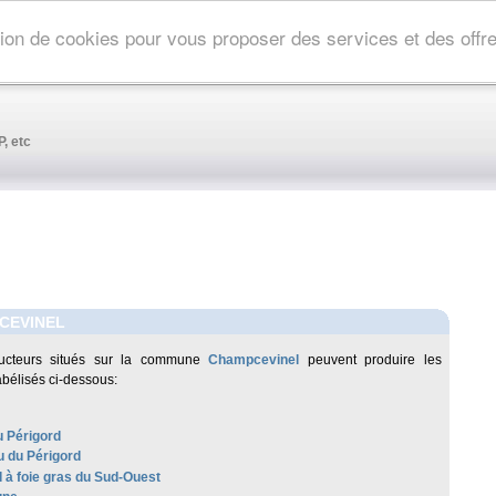
ation de cookies pour vous proposer des services et des off
, etc
CEVINEL
ucteurs situés sur la commune
Champcevinel
peuvent produire les
abélisés ci-dessous:
u Périgord
 du Périgord
 à foie gras du Sud-Ouest