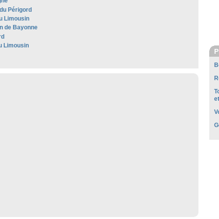
gne
 du Périgord
u Limousin
n de Bayonne
rd
u Limousin
P
B
R
T
e
V
G