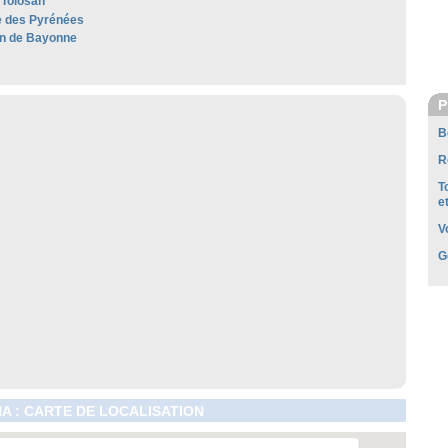
Tolosan
 des Pyrénées
n de Bayonne
P
B
R
T
e
V
G
A : CARTE DE LOCALISATION