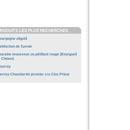
RODUITS LES PLUS RECHERCHES
ourgogne aligoté
eblochon de Savoie
ouraine mousseux ou pétillant rouge (Bourgueil
t Chinon)
ouvray
evrey-Chambertin premier cru Clos Prieur