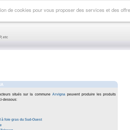
ation de cookies pour vous proposer des services et des off
, etc
NA
ucteurs situés sur la commune
Arvigna
peuvent produire les produits
ci-dessous:
 à foie gras du Sud-Ouest
e