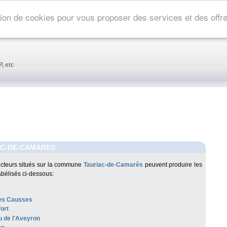
ation de cookies pour vous proposer des services et des off
, etc
AC-DE-CAMARES
cteurs situés sur la commune
Tauriac-de-Camarès
peuvent produire les
abélisés ci-dessous:
es Causses
ort
 de l'Aveyron