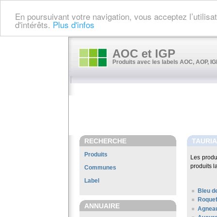
En poursuivant votre navigation, vous acceptez l’utilis
d'intérêts.
Plus d'infos
AOC et IGP
Produits avec les labels AOC, AOP, IGP
RECHERCHE
TAURI
Produits
Les produ
produits l
Communes
Label
Bleu d
Roquef
ANNUAIRE
Agneau