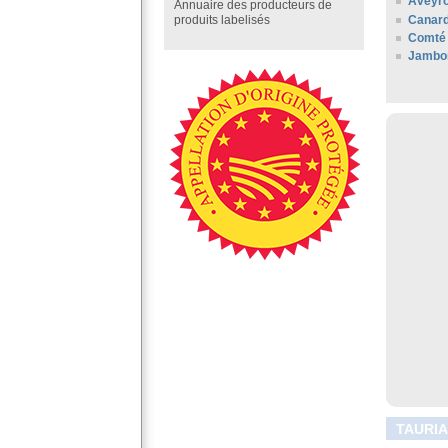
Aveyr
Annuaire des producteurs de
Canard
produits labelisés
Comté 
Jambo
TAURIA