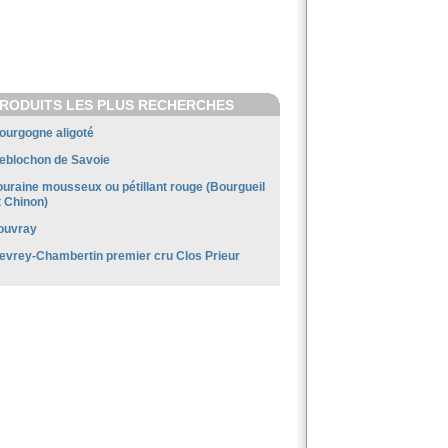
RODUITS LES PLUS RECHERCHES
ourgogne aligoté
eblochon de Savoie
ouraine mousseux ou pétillant rouge (Bourgueil
t Chinon)
ouvray
evrey-Chambertin premier cru Clos Prieur