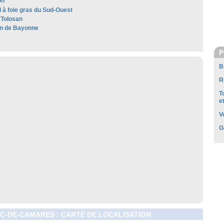
on
 à foie gras du Sud-Ouest
Tolosan
n de Bayonne
P
B
R
T
e
V
G
C-DE-CAMARES : CARTE DE LOCALISATION