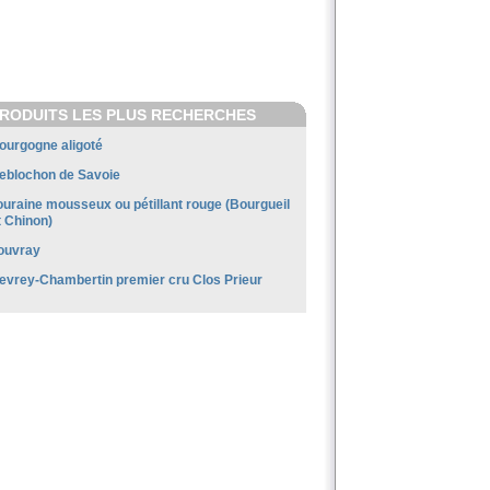
RODUITS LES PLUS RECHERCHES
ourgogne aligoté
eblochon de Savoie
ouraine mousseux ou pétillant rouge (Bourgueil
t Chinon)
ouvray
evrey-Chambertin premier cru Clos Prieur