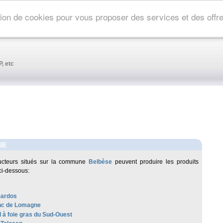
ation de cookies pour vous proposer des services et des off
, etc
SE
ucteurs situés sur la commune
Belbèse
peuvent produire les produits
ci-dessous:
Sardos
anc de Lomagne
 à foie gras du Sud-Ouest