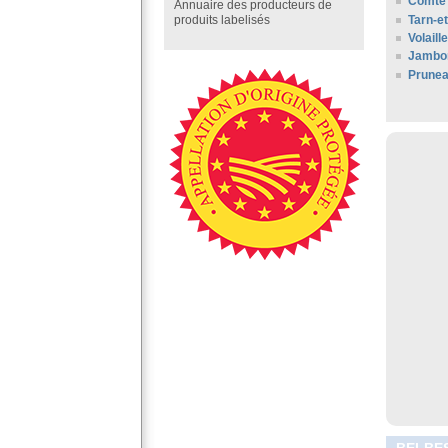
Comté 
Annuaire des producteurs de
Tarn-e
produits labelisés
Volaill
Jambo
Prunea
BELBES