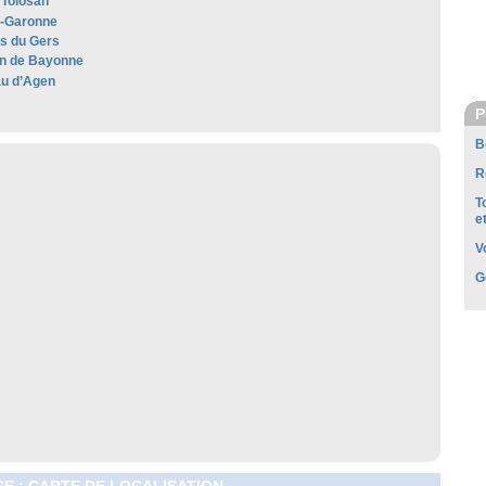
Tolosan
t-Garonne
es du Gers
n de Bayonne
u d’Agen
P
B
R
T
e
V
G
E : CARTE DE LOCALISATION