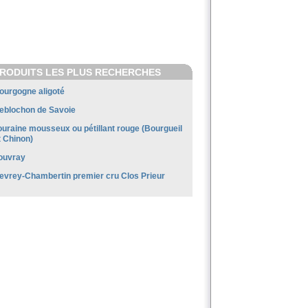
RODUITS LES PLUS RECHERCHES
ourgogne aligoté
eblochon de Savoie
ouraine mousseux ou pétillant rouge (Bourgueil
t Chinon)
ouvray
evrey-Chambertin premier cru Clos Prieur