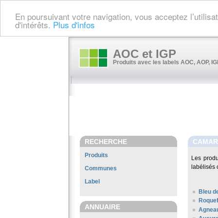
En poursuivant votre navigation, vous acceptez l’utilis
d'intérêts.
Plus d'infos
AOC et IGP
Produits avec les labels AOC, AOP, IGP
RECHERCHE
CAMAR
Produits
Les prod
labélisés 
Communes
Label
Bleu d
Roquef
ANNUAIRE
Agneau