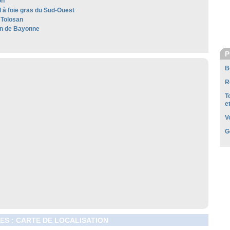
on
 à foie gras du Sud-Ouest
Tolosan
n de Bayonne
P
B
R
T
e
V
G
S : CARTE DE LOCALISATION