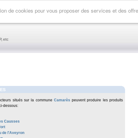
ation de cookies pour vous proposer des services et des off
, etc
ES
ucteurs situés sur la commune
Camarès
peuvent produire les produits
ci-dessous:
es Causses
ort
 de l'Aveyron