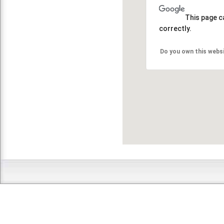
This page c
correctly.
Do you own this webs