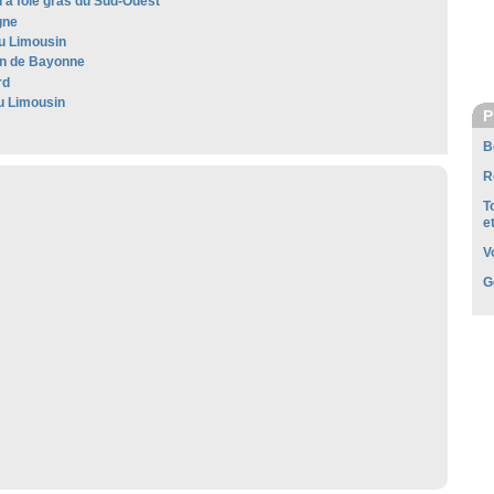
 à foie gras du Sud-Ouest
gne
u Limousin
n de Bayonne
rd
u Limousin
P
B
R
T
e
V
G