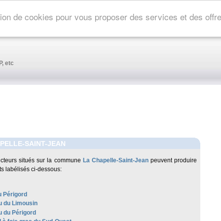
ation de cookies pour vous proposer des services et des off
, etc
PELLE-SAINT-JEAN
cteurs situés sur la commune
La Chapelle-Saint-Jean
peuvent produire
ts labélisés ci-dessous:
u Périgord
 du Limousin
 du Périgord