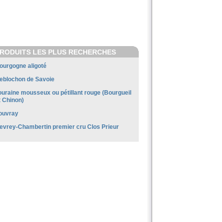
RODUITS LES PLUS RECHERCHES
ourgogne aligoté
eblochon de Savoie
ouraine mousseux ou pétillant rouge (Bourgueil
t Chinon)
ouvray
evrey-Chambertin premier cru Clos Prieur