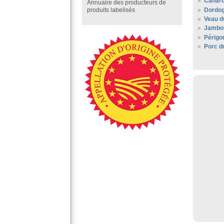
Canard
Annuaire des producteurs de
Dordo
produits labelisés
Veau d
Jambo
Périgo
Porc d