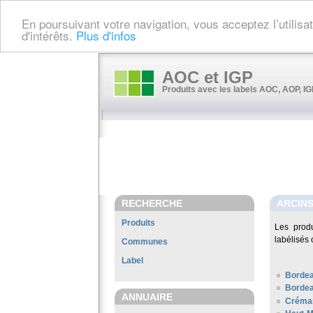
En poursuivant votre navigation, vous acceptez l’utilis
d'intérêts.
Plus d'infos
AOC et IGP
Produits avec les labels AOC, AOP, IGP
RECHERCHE
ARCIN
Produits
Les prod
labélisés 
Communes
Label
Borde
Bordea
ANNUAIRE
Créman