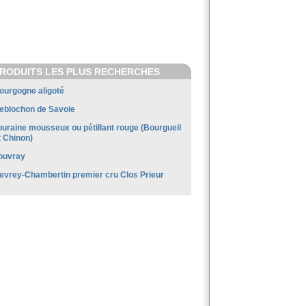
RODUITS LES PLUS RECHERCHES
ourgogne aligoté
eblochon de Savoie
ouraine mousseux ou pétillant rouge (Bourgueil
t Chinon)
ouvray
evrey-Chambertin premier cru Clos Prieur