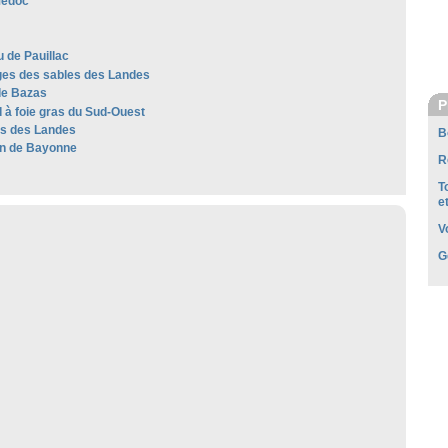
Médoc
 de Pauillac
es des sables des Landes
de Bazas
P
 à foie gras du Sud-Ouest
les des Landes
B
n de Bayonne
R
T
e
V
G