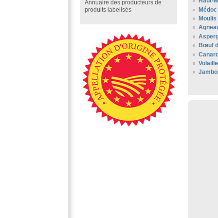
Haut-
Annuaire des producteurs de
Médoc
produits labelisés
Moulis
Agneau
Asperg
Bœuf 
Canard
Volail
Jambo