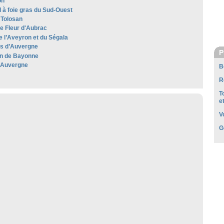
on
 à foie gras du Sud-Ouest
Tolosan
e Fleur d'Aubrac
e l’Aveyron et du Ségala
les d’Auvergne
P
n de Bayonne
'Auvergne
B
R
T
e
V
G