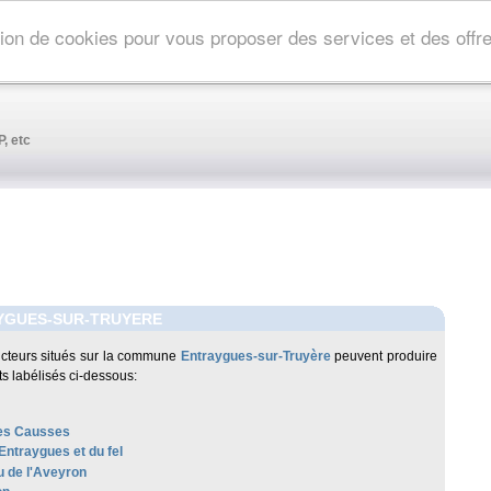
ation de cookies pour vous proposer des services et des off
, etc
YGUES-SUR-TRUYERE
cteurs situés sur la commune
Entraygues-sur-Truyère
peuvent produire
ts labélisés ci-dessous:
es Causses
Entraygues et du fel
 de l'Aveyron