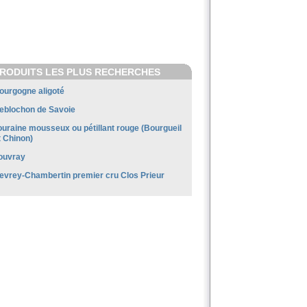
RODUITS LES PLUS RECHERCHES
ourgogne aligoté
eblochon de Savoie
ouraine mousseux ou pétillant rouge (Bourgueil
t Chinon)
ouvray
evrey-Chambertin premier cru Clos Prieur