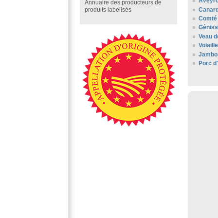
Aveyr
Annuaire des producteurs de
Canard
produits labelisés
Comté 
Géniss
Veau d
Volail
Jambo
Porc d