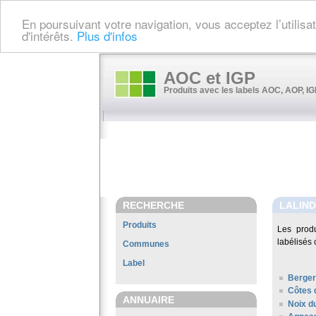
En poursuivant votre navigation, vous acceptez l’utilis
d'intérêts.
Plus d'infos
AOC et IGP
Produits avec les labels AOC, AOP, IGP
RECHERCHE
LALIN
Produits
Les prod
labélisés 
Communes
Label
Berge
Côtes 
ANNUAIRE
Noix d