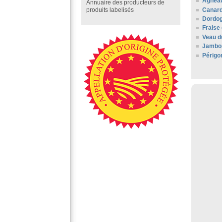
Agneau
Annuaire des producteurs de
Canard
produits labelisés
Dordo
Fraise
Veau d
Jambo
Périgo