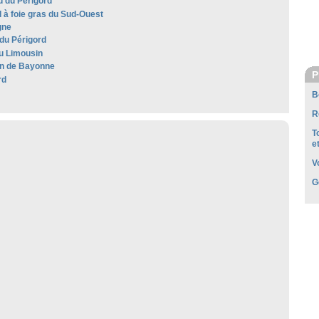
 du Périgord
 à foie gras du Sud-Ouest
gne
 du Périgord
u Limousin
n de Bayonne
P
rd
B
R
T
e
V
G