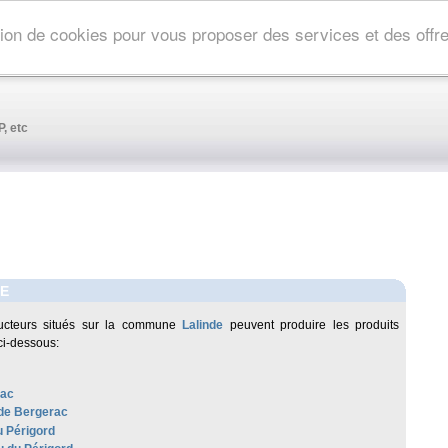
ation de cookies pour vous proposer des services et des off
, etc
DE
ucteurs situés sur la commune
Lalinde
peuvent produire les produits
ci-dessous:
rac
de Bergerac
u Périgord