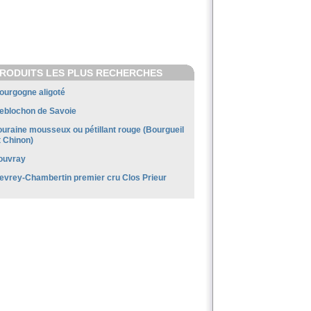
RODUITS LES PLUS RECHERCHES
ourgogne aligoté
eblochon de Savoie
ouraine mousseux ou pétillant rouge (Bourgueil
t Chinon)
ouvray
evrey-Chambertin premier cru Clos Prieur