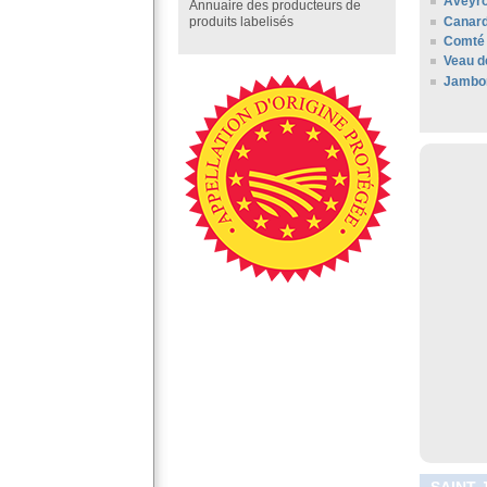
Aveyr
Annuaire des producteurs de
Canard
produits labelisés
Comté 
Veau d
Jambo
SAINT-