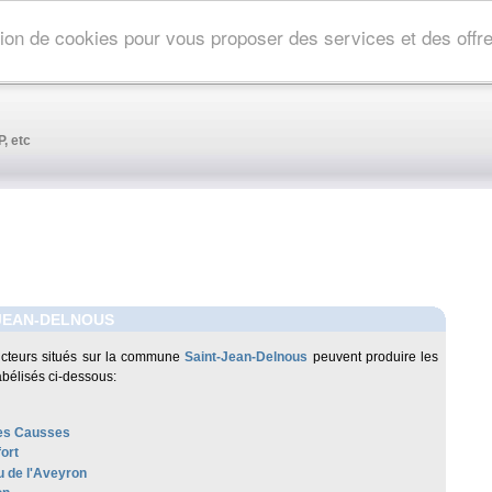
ation de cookies pour vous proposer des services et des off
, etc
JEAN-DELNOUS
cteurs situés sur la commune
Saint-Jean-Delnous
peuvent produire les
abélisés ci-dessous:
es Causses
ort
 de l'Aveyron