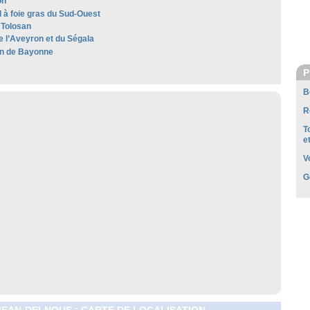
on
 à foie gras du Sud-Ouest
Tolosan
e l’Aveyron et du Ségala
n de Bayonne
P
B
R
T
e
V
G
JEAN-DELNOUS : CARTE DE LOCALISATION