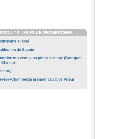
RODUITS LES PLUS RECHERCHES
ourgogne aligoté
eblochon de Savoie
ouraine mousseux ou pétillant rouge (Bourgueil
t Chinon)
ouvray
evrey-Chambertin premier cru Clos Prieur