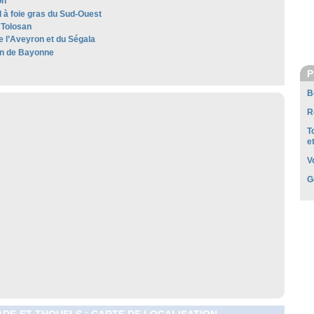
on
 à foie gras du Sud-Ouest
Tolosan
e l’Aveyron et du Ségala
n de Bayonne
P
B
R
T
e
V
G
DE-ET-THOUELS : CARTE DE LOCALISATION