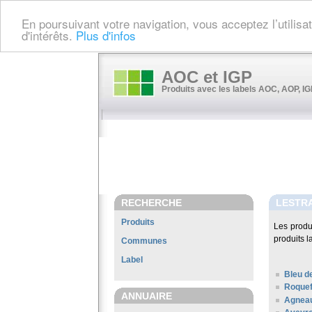
En poursuivant votre navigation, vous acceptez l’utilis
d'intérêts.
Plus d'infos
AOC et IGP
Produits avec les labels AOC, AOP, IGP
RECHERCHE
LESTR
Produits
Les produ
produits l
Communes
Label
Bleu d
Roquef
ANNUAIRE
Agneau