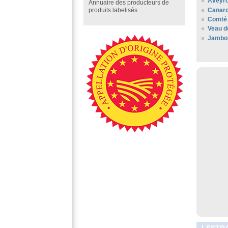
Aveyr
Annuaire des producteurs de
Canard
produits labelisés
Comté 
Veau d
Jambo
LESTRA