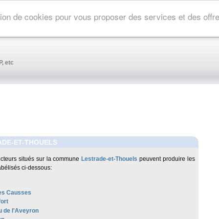
ation de cookies pour vous proposer des services et des off
, etc
ADE-ET-THOUELS
cteurs situés sur la commune
Lestrade-et-Thouels
peuvent produire les
abélisés ci-dessous:
es Causses
ort
 de l'Aveyron