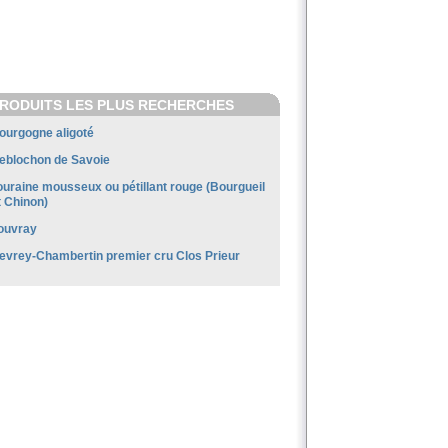
RODUITS LES PLUS RECHERCHES
ourgogne aligoté
eblochon de Savoie
ouraine mousseux ou pétillant rouge (Bourgueil
t Chinon)
ouvray
evrey-Chambertin premier cru Clos Prieur