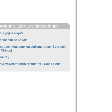
RODUITS LES PLUS RECHERCHES
ourgogne aligoté
eblochon de Savoie
ouraine mousseux ou pétillant rouge (Bourgueil
t Chinon)
ouvray
evrey-Chambertin premier cru Clos Prieur