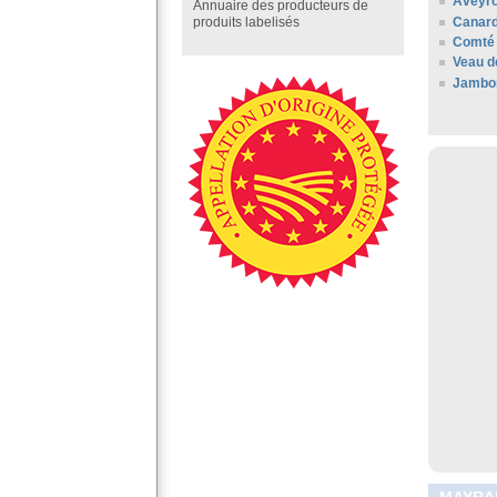
Aveyr
Annuaire des producteurs de
Canard
produits labelisés
Comté 
Veau d
Jambo
MAYRAN