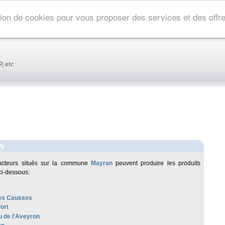
ation de cookies pour vous proposer des services et des off
, etc
N
ucteurs situés sur la commune
Mayran
peuvent produire les produits
ci-dessous:
es Causses
ort
 de l'Aveyron