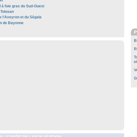
on
 à foie gras du Sud-Ouest
Tolosan
e l’Aveyron et du Ségala
n de Bayonne
P
B
R
T
e
V
G
 : CARTE DE LOCALISATION