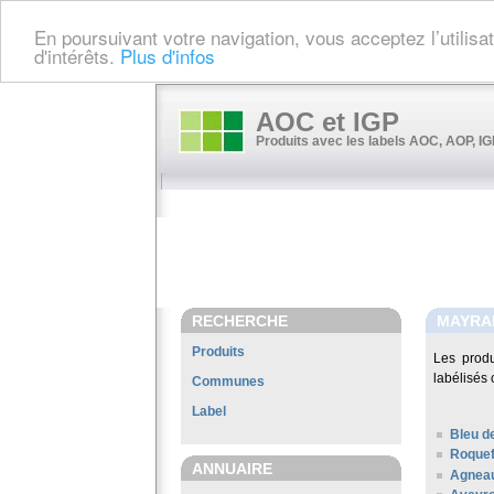
En poursuivant votre navigation, vous acceptez l’utilis
d'intérêts.
Plus d'infos
AOC et IGP
Produits avec les labels AOC, AOP, IGP
RECHERCHE
MAYRA
Produits
Les prod
labélisés 
Communes
Label
Bleu d
Roquef
ANNUAIRE
Agneau