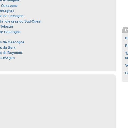
he Armagnac
e Gascogne
Armagnac
anc de Lomagne
 à foie gras du Sud-Ouest
Tolosan
P
de Gascogne
B
les de Gascogne
R
es du Gers
n de Bayonne
T
e
u d’Agen
V
G