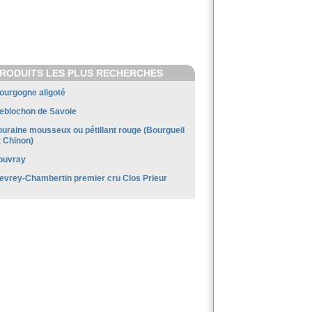
RODUITS LES PLUS RECHERCHES
ourgogne aligoté
eblochon de Savoie
ouraine mousseux ou pétillant rouge (Bourgueil
t Chinon)
ouvray
evrey-Chambertin premier cru Clos Prieur