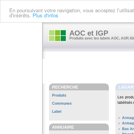
En poursuivant votre navigation, vous acceptez l’utilis
d'intérêts.
Plus d'infos
AOC et IGP
Produits avec les labels AOC, AOP, IGP
RECHERCHE
LAGAR
Produits
Les prod
labélisés 
Communes
Label
Armag
Armag
ANNUAIRE
Bas A