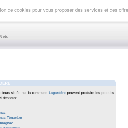
ation de cookies pour vous proposer des services et des off
, etc
DERE
ucteurs situés sur la commune
Lagardère
peuvent produire les produits
ci-dessous:
nac
nac-Ténarèze
rmagnac