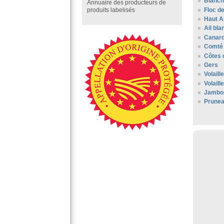
Blanc
Annuaire des producteurs de
Floc d
produits labelisés
Haut 
Ail bl
Canard
Comté 
Côtes 
Gers
Volail
Volaill
Jambo
Prunea