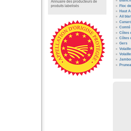
Blanc
Annuaire des producteurs de
Floc d
produits labelisés
Haut 
Ail bl
Canard
Comté 
Côtes 
Côtes 
Gers
Volail
Volaill
Jambo
Prunea