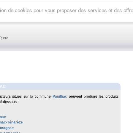
ation de cookies pour vous proposer des services et des off
, etc
HAC
ucteurs situés sur la commune
Pauilhac
peuvent produire les produits
ci-dessous:
nac
nac-Ténarèze
rmagnac