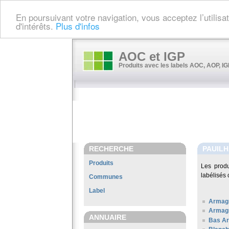
En poursuivant votre navigation, vous acceptez l’utilis
d'intérêts.
Plus d'infos
AOC et IGP
Produits avec les labels AOC, AOP, IGP
RECHERCHE
PAUIL
Produits
Les prod
labélisés 
Communes
Label
Armag
Armag
ANNUAIRE
Bas A