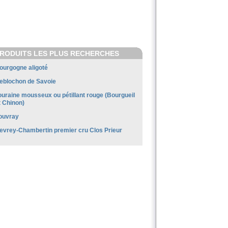
RODUITS LES PLUS RECHERCHES
ourgogne aligoté
eblochon de Savoie
ouraine mousseux ou pétillant rouge (Bourgueil
t Chinon)
ouvray
evrey-Chambertin premier cru Clos Prieur