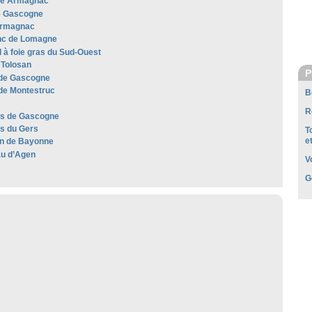
he Armagnac
e Gascogne
Armagnac
anc de Lomagne
 à foie gras du Sud-Ouest
Tolosan
P
de Gascogne
de Montestruc
B
R
les de Gascogne
es du Gers
T
e
n de Bayonne
u d’Agen
V
G