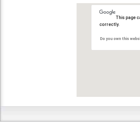
This page c
correctly.
Do you own this webs