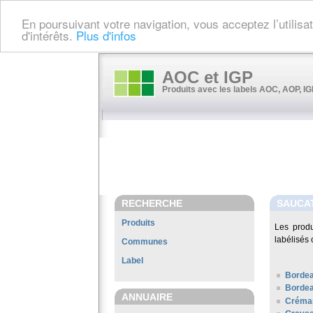
En poursuivant votre navigation, vous acceptez l’utilis
d'intérêts.
Plus d'infos
AOC et IGP
Produits avec les labels AOC, AOP, IGP
RECHERCHE
SAUCA
Produits
Les prod
labélisés 
Communes
Label
Borde
Bordea
ANNUAIRE
Créman