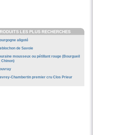
RODUITS LES PLUS RECHERCHES
ourgogne aligoté
eblochon de Savoie
ouraine mousseux ou pétillant rouge (Bourgueil
t Chinon)
ouvray
evrey-Chambertin premier cru Clos Prieur