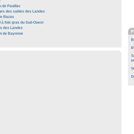
s
 de Pauillac
es des sables des Landes
de Bazas
 à foie gras du Sud-Ouest
les des Landes
P
n de Bayonne
B
R
T
e
V
G