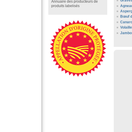
Grave
Annuaire des producteurs de
Agneau
produits labelisés
Asperg
Bœuf 
Canard
Volail
Jambo