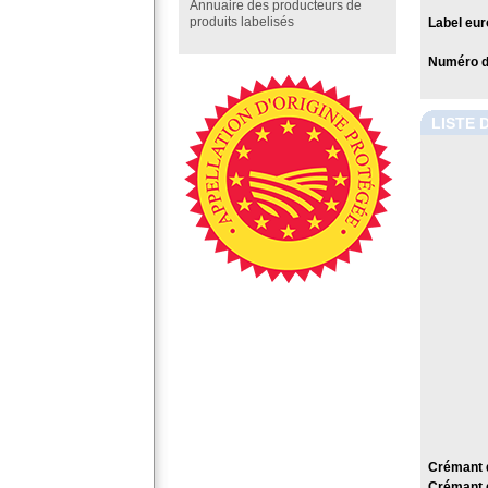
Annuaire des producteurs de
produits labelisés
Label eur
Numéro de
LISTE 
Crémant 
Crémant 