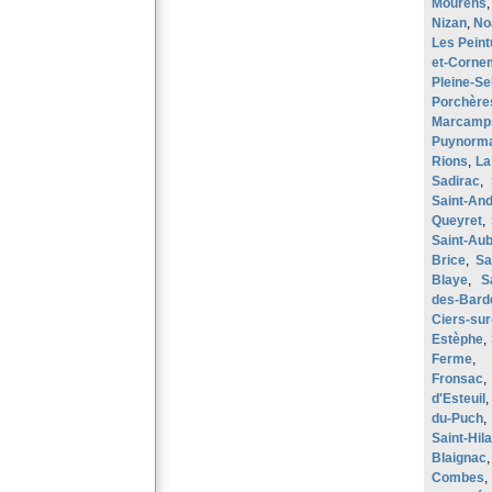
Mourens
Nizan
,
No
Les Peint
et-Corne
Pleine-Se
Porchère
Marcamp
Puynorm
Rions
,
La
Sadirac
,
Saint-And
Queyret
,
Saint-Au
Brice
,
Sa
Blaye
,
S
des-Bard
Ciers-sur
Estèphe
,
Ferme
Fronsac
d'Esteuil
du-Puch
Saint-Hil
Blaignac
Combes