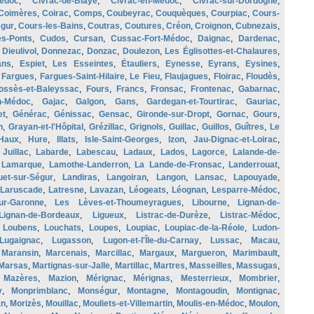
édoc
,
Civrac-de-Blaye
,
Civrac-en-Médoc
,
Civrac-sur-Dordogne
,
Coimères
,
Coirac
,
Comps
,
Coubeyrac
,
Couquèques
,
Courpiac
,
Cours-
gur
,
Cours-les-Bains
,
Coutras
,
Coutures
,
Créon
,
Croignon
,
Cubnezais
,
es-Ponts
,
Cudos
,
Cursan
,
Cussac-Fort-Médoc
,
Daignac
,
Dardenac
,
,
Dieulivol
,
Donnezac
,
Donzac
,
Doulezon
,
Les Églisottes-et-Chalaures
,
ans
,
Espiet
,
Les Esseintes
,
Étauliers
,
Eynesse
,
Eyrans
,
Eysines
,
,
Fargues
,
Fargues-Saint-Hilaire
,
Le Fieu
,
Flaujagues
,
Floirac
,
Floudès
,
ossès-et-Baleyssac
,
Fours
,
Francs
,
Fronsac
,
Frontenac
,
Gabarnac
,
en-Médoc
,
Gajac
,
Galgon
,
Gans
,
Gardegan-et-Tourtirac
,
Gauriac
,
et
,
Générac
,
Génissac
,
Gensac
,
Gironde-sur-Dropt
,
Gornac
,
Gours
,
n
,
Grayan-et-l'Hôpital
,
Grézillac
,
Grignols
,
Guillac
,
Guillos
,
Guîtres
,
Le
Haux
,
Hure
,
Illats
,
Isle-Saint-Georges
,
Izon
,
Jau-Dignac-et-Loirac
,
,
Juillac
,
Labarde
,
Labescau
,
Ladaux
,
Lados
,
Lagorce
,
Lalande-de-
,
Lamarque
,
Lamothe-Landerron
,
La Lande-de-Fronsac
,
Landerrouat
,
uet-sur-Ségur
,
Landiras
,
Langoiran
,
Langon
,
Lansac
,
Lapouyade
,
Laruscade
,
Latresne
,
Lavazan
,
Léogeats
,
Léognan
,
Lesparre-Médoc
,
sur-Garonne
,
Les Lèves-et-Thoumeyragues
,
Libourne
,
Lignan-de-
Lignan-de-Bordeaux
,
Ligueux
,
Listrac-de-Durèze
,
Listrac-Médoc
,
,
Loubens
,
Louchats
,
Loupes
,
Loupiac
,
Loupiac-de-la-Réole
,
Ludon-
Lugaignac
,
Lugasson
,
Lugon-et-l'Île-du-Carnay
,
Lussac
,
Macau
,
,
Maransin
,
Marcenais
,
Marcillac
,
Margaux
,
Margueron
,
Marimbault
,
Marsas
,
Martignas-sur-Jalle
,
Martillac
,
Martres
,
Masseilles
,
Massugas
,
,
Mazères
,
Mazion
,
Mérignac
,
Mérignas
,
Mesterrieux
,
Mombrier
,
y
,
Monprimblanc
,
Monségur
,
Montagne
,
Montagoudin
,
Montignac
,
an
,
Morizès
,
Mouillac
,
Mouliets-et-Villemartin
,
Moulis-en-Médoc
,
Moulon
,