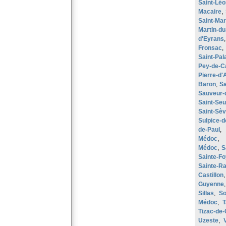
Saint-Léo
Macaire
,
Saint-Mar
Martin-du
d'Eyrans
Fronsac
Saint-Pal
Pey-de-C
Pierre-d'A
Baron
,
Sa
Sauveur-
Saint-Se
Saint-Sè
Sulpice-
de-Paul
Médoc
,
Médoc
,
S
Sainte-Fo
Sainte-R
Castillon
Guyenne
Sillas
,
So
Médoc
,
T
Tizac-de-
Uzeste
,