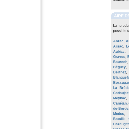
AIRE D
La produ
possible 
Abzac
,
Ai
Arsac
,
L
Aubiac
,
Graves
,
Baurech
Béguey
Berthez
,
Blanquefo
Bossuga
La Brèd
Cadaujac
Meynac
Canéjan
,
de-Borde
Médoc
,
Bataille
,
Cazaugita