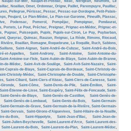
,
Naujac-sur-Mer
,
Naujan-et-Postiac
,
Néac
,
Nérigean
,
Neuffons
,
Le
aillac
,
Noaillan
,
Omet
,
Ordonnac
,
Origne
,
Paillet
,
Parempuyre
,
Pauillac
,
ures
,
Pellegrue
,
Périssac
,
Pessac
,
Pessac-sur-Dordogne
,
Petit-Palais-
mps
,
Peujard
,
Le Pian-Médoc
,
Le Pian-sur-Garonne
,
Pineuilh
,
Plassac
,
lve
,
Podensac
,
Pomerol
,
Pompéjac
,
Pompignac
,
Pondaurat
,
s
,
Portets
,
Le Pout
,
Préchac
,
Preignac
,
Prignac-en-Médoc
,
Prignac-et-
s
,
Pugnac
,
Puisseguin
,
Pujols
,
Pujols-sur-Ciron
,
Le Puy
,
Puybarban
,
and
,
Queyrac
,
Quinsac
,
Rauzan
,
Reignac
,
La Réole
,
Rimons
,
Riocaud
,
 Rivière
,
Roaillan
,
Romagne
,
Roquebrune
,
La Roquille
,
Ruch
,
Sablons
,
Saillans
,
Saint-Aignan
,
Saint-André-de-Cubzac
,
Saint-André-du-Bois
,
ré-et-Appelles
,
Saint-Androny
,
Saint-Antoine
,
Saint-Antoine-du-
Saint-Antoine-sur-l'Isle
,
Saint-Aubin-de-Blaye
,
Saint-Aubin-de-Branne
,
bin-de-Médoc
,
Saint-Avit-de-Soulège
,
Saint-Avit-Saint-Nazaire
,
Saint-
int-Caprais-de-Blaye
,
Saint-Caprais-de-Bordeaux
,
Saint-Christoly-de-
aint-Christoly-Médoc
,
Saint-Christophe-de-Double
,
Saint-Christophe-
es
,
Saint-Cibard
,
Saint-Ciers-d'Abzac
,
Saint-Ciers-de-Canesse
,
Saint-
-Gironde
,
Saint-Côme
,
Saint-Denis-de-Pile
,
Saint-Émilion
,
Saint-
Saint-Étienne-de-Lisse
,
Saint-Exupéry
,
Saint-Félix-de-Foncaude
,
Saint-
,
Saint-Genès-de-Blaye
,
Saint-Genès-de-Castillon
,
Saint-Genès-de-
,
Saint-Genès-de-Lombaud
,
Saint-Genis-du-Bois
,
Saint-Germain-
,
Saint-Germain-de-Grave
,
Saint-Germain-de-la-Rivière
,
Saint-Germain-
,
Saint-Gervais
,
Saint-Girons-d'Aiguevives
,
Saint-Hilaire-de-la-Noaille
,
aire-du-Bois
,
Saint-Hippolyte
,
Saint-Jean-d'Illac
,
Saint-Jean-de-
,
Saint-Julien-Beychevelle
,
Saint-Laurent-d'Arce
,
Saint-Laurent-des-
,
Saint-Laurent-du-Bois
,
Saint-Laurent-du-Plan
,
Saint-Laurent-Médoc
,