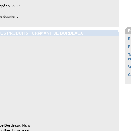
opéen :
AOP
 dossier :
P
DES PRODUITS : CRéMANT DE BORDEAUX
B
R
T
e
V
G
de Bordeaux blanc
de Bordeaux rosé