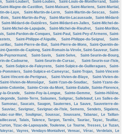
n
,
Saint-Loubert
,
Saint-Loubès
,
Saint-Louis-de-Montferrand
,
Saint-
Saint-Magne-de-Castillon
,
Saint-Maixant
,
Saint-Mariens
,
Saint-Martial
,
tin-de-Laye
,
Saint-Martin-de-Lerm
,
Saint-Martin-de-Sescas
,
Saint-
-Bois
,
Saint-Martin-du-Puy
,
Saint-Martin-Lacaussade
,
Saint-Médard-
,
Saint-Médard-de-Guizières
,
Saint-Médard-en-Jalles
,
Saint-Michel-de-
,
Saint-Michel-de-Lapujade
,
Saint-Michel-de-Rieufret
,
Saint-Morillon
,
ais
,
Saint-Pardon-de-Conques
,
Saint-Paul
,
Saint-Pey-d'Armens
,
Saint-
astets
,
Saint-Philippe-d'Aiguille
,
Saint-Philippe-du-Seignal
,
Saint-
urillac
,
Saint-Pierre-de-Bat
,
Saint-Pierre-de-Mons
,
Saint-Quentin-de-
int-Quentin-de-Caplong
,
Saint-Romain-la-Virvée
,
Saint-Sauveur
,
Saint-
de-Puynormand
,
Saint-Savin
,
Saint-Selve
,
Saint-Seurin-de-Bourg
,
urin-de-Cadourne
,
Saint-Seurin-de-Cursac
,
Saint-Seurin-sur-l'Isle
,
ve
,
Saint-Sulpice-de-Faleyrens
,
Saint-Sulpice-de-Guilleragues
,
Saint-
de-Pommiers
,
Saint-Sulpice-et-Cameyrac
,
Saint-Trojan
,
Saint-Vincent-
,
Saint-Vincent-de-Pertignas
,
Saint-Vivien-de-Blaye
,
Saint-Vivien-de-
Saint-Vivien-de-Monségur
,
Saint-Yzan-de-Soudiac
,
Saint-Yzans-de-
ainte-Colombe
,
Sainte-Croix-du-Mont
,
Sainte-Eulalie
,
Sainte-Florence
,
y-la-Grande
,
Sainte-Foy-la-Longue
,
Sainte-Gemme
,
Sainte-Hélène
,
adegonde
,
Sainte-Terre
,
Salaunes
,
Salignac
,
Sallebœuf
,
Les Salles-de-
,
Samonac
,
Saucats
,
Saugon
,
Sauternes
,
La Sauve
,
Sauveterre-de-
,
Sauviac
,
Savignac
,
Savignac-de-l'Isle
,
Semens
,
Sendets
,
Sigalens
,
ulac-sur-Mer
,
Soulignac
,
Soussac
,
Soussans
,
Tabanac
,
Le Taillan-
aillecavat
,
Talais
,
Talence
,
Targon
,
Tarnès
,
Tauriac
,
Tayac
,
Teuillac
,
Curton
,
Tizac-de-Lapouyade
,
Toulenne
,
Le Tourne
,
Tresses
,
Le Tuzan
,
Valeyrac
,
Vayres
,
Vendays-Montalivet
,
Vensac
,
Vérac
,
Verdelais
,
Le