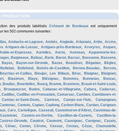
E PRODUCTION
ction des produits labélisés
Crémant de Bordeaux
est uniquement
sur les 502 communes suivantes :
llas
,
Ambarès-et-Lagrave
,
Ambès
,
Anglade
,
Arbanats
,
Arbis
,
Arcins
,
es Artigues-de-Lussac
,
Artigues-près-Bordeaux
,
Arveyres
,
Asques
,
Aubie-et-Espessas
,
Auriolles
,
Auros
,
Avensan
,
Ayguemorte-les-
Bagas
,
Baigneaux
,
Balizac
,
Barie
,
Baron
,
Barsac
,
Bassanne
,
Bassens
,
,
Bayas
,
Bayon-sur-Gironde
,
Bazas
,
Beautiran
,
Bégadan
,
Bègles
,
,
Bellebat
,
Bellefond
,
Belvès-de-Castillon
,
Bernos-Beaulac
,
Berson
,
Beychac-et-Caillau
,
Bieujac
,
Les Billaux
,
Birac
,
Blaignac
,
Blaignan
,
rt
,
Blasimon
,
Blaye
,
Blésignac
,
Bommes
,
Bonnetan
,
Bonzac
,
n
,
Bouliac
,
Bourdelles
,
Bourg
,
Branne
,
Brannens
,
Braud-et-Saint-Louis
,
e
,
Brouqueyran
,
Budos
,
Cabanac-et-Villagrains
,
Cabara
,
Cadarsac
,
,
Cadillac
,
Cadillac-en-Fronsadais
,
Camarsac
,
Cambes
,
Camblanes-et-
,
Camiac-et-Saint-Denis
,
Camiran
,
Camps-sur-l'Isle
,
Campugnan
,
Cantenac
,
Cantois
,
Capian
,
Caplong
,
Carbon-Blanc
,
Cardan
,
Carignan-
aux
,
Cars
,
Cartelègue
,
Casseuil
,
Castelmoron-d'Albret
,
Castelnau-de-
Castelviel
,
Castets-en-Dorthe
,
Castillon-de-Castets
,
Castillon-la-
Castres-Gironde
,
Caudrot
,
Caumont
,
Cauvignac
,
Cavignac
,
Cazats
,
t
,
Cénac
,
Cenon
,
Cérons
,
Cessac
,
Cestas
,
Cézac
,
Chamadelle
,