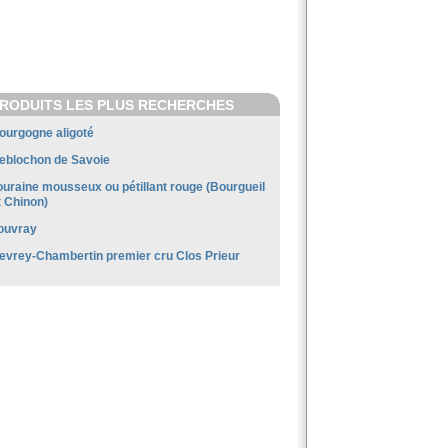
RODUITS LES PLUS RECHERCHES
ourgogne aligoté
eblochon de Savoie
ouraine mousseux ou pétillant rouge (Bourgueil
t Chinon)
ouvray
evrey-Chambertin premier cru Clos Prieur