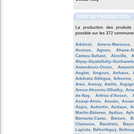
AIRE DE PRODUCTION
La production des produits 
possible sur les 372 communes
Arbéost
,
Arrens-Marsous
Accous
,
Agnos
,
Ahaxe-Al
Camou-Suhast
,
Aincille
,
A
Alçay-Alçabéhéty-Sunharett
Amendeuix-Oneix
,
Amorot
Anglet
,
Angous
,
Anhaux
,
Arbérats-Sillègue
,
Arbonne
,
Aren
,
Aressy
,
Arette
,
Argag
Aroue-Ithorots-Olhaïby
,
Arra
de-Nay
,
Arthez-d'Asson
,
Asasp-Arros
,
Ascain
,
Ascar
Aspis
,
Aubertin
,
Audaux
,
A
Martin-Bideren
,
Aydius
,
Ayh
Barraute-Camu
,
Barzun
,
B
Clairence
,
Baudreix
,
Bayo
Lapiste
,
Béhorléguy
,
Belloc