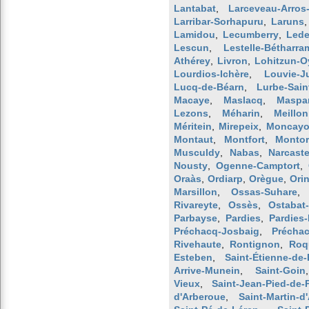
Lantabat
,
Larceveau-Arros-
Larribar-Sorhapuru
,
Laruns
Lamidou
,
Lecumberry
,
Lede
Lescun
,
Lestelle-Bétharra
Athérey
,
Livron
,
Lohitzun-O
Lourdios-Ichère
,
Louvie-J
Lucq-de-Béarn
,
Lurbe-Sain
Macaye
,
Maslacq
,
Maspar
Lezons
,
Méharin
,
Meillon
Méritein
,
Mirepeix
,
Moncayol
Montaut
,
Montfort
,
Monto
Musculdy
,
Nabas
,
Narcaste
Nousty
,
Ogenne-Camptort
,
Oraàs
,
Ordiarp
,
Orègue
,
Ori
Marsillon
,
Ossas-Suhare
Rivareyte
,
Ossès
,
Ostabat
Parbayse
,
Pardies
,
Pardies-
Préchacq-Josbaig
,
Préchac
Rivehaute
,
Rontignon
,
Roq
Esteben
,
Saint-Étienne-de-
Arrive-Munein
,
Saint-Goin
Vieux
,
Saint-Jean-Pied-de-
d'Arberoue
,
Saint-Martin-d