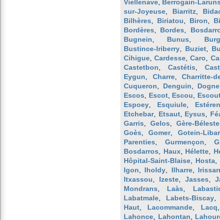
Viellenave
,
Berrogain-Larun
sur-Joyeuse
,
Biarritz
,
Bida
Bilhères
,
Biriatou
,
Biron
,
B
Bordères
,
Bordes
,
Bosdarr
Bugnein
,
Bunus
,
Bur
Bustince-Iriberry
,
Buziet
,
Bu
Cihigue
,
Cardesse
,
Caro
,
Ca
Castetbon
,
Castétis
,
Cas
Eygun
,
Charre
,
Charritte-d
Cuqueron
,
Denguin
,
Dogne
Escos
,
Escot
,
Escou
,
Escou
Espoey
,
Esquiule
,
Estére
Etchebar
,
Etsaut
,
Eysus
,
Fé
Garris
,
Gelos
,
Gère-Bélest
Goès
,
Gomer
,
Gotein-Liba
Parenties
,
Gurmençon
,
G
Bosdarros
,
Haux
,
Hélette
,
H
Hôpital-Saint-Blaise
,
Hosta
Igon
,
Iholdy
,
Ilharre
,
Irissar
Itxassou
,
Izeste
,
Jasses
,
J
Mondrans
,
Laàs
,
Labasti
Labatmale
,
Labets-Biscay
Haut
,
Lacommande
,
Lacq
Lahonce
,
Lahontan
,
Lahour