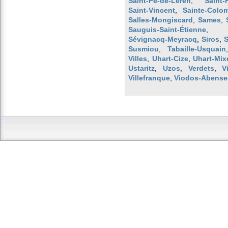
Saint-Pé-de-Léren
,
Saint-
Saint-Vincent
,
Sainte-Colo
Salles-Mongiscard
,
Sames
,
Sauguis-Saint-Étienne
,
Sévignacq-Meyracq
,
Siros
,
Susmiou
,
Tabaille-Usquain
Villes
,
Uhart-Cize
,
Uhart-Mix
Ustaritz
,
Uzos
,
Verdets
,
V
Villefranque
,
Viodos-Abense