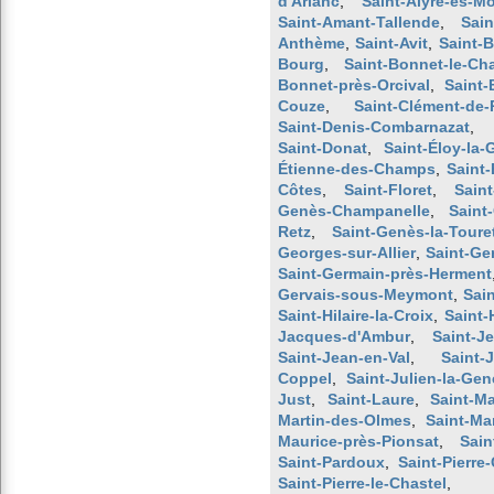
d'Arlanc
,
Saint-Alyre-ès-M
Saint-Amant-Tallende
,
Sain
Anthème
,
Saint-Avit
,
Saint-B
Bourg
,
Saint-Bonnet-le-Cha
Bonnet-près-Orcival
,
Saint-
Couze
,
Saint-Clément-de
Saint-Denis-Combarnazat
Saint-Donat
,
Saint-Éloy-la-
Étienne-des-Champs
,
Saint
Côtes
,
Saint-Floret
,
Saint
Genès-Champanelle
,
Saint
Retz
,
Saint-Genès-la-Toure
Georges-sur-Allier
,
Saint-Ge
Saint-Germain-près-Herment
Gervais-sous-Meymont
,
Sai
Saint-Hilaire-la-Croix
,
Saint-
Jacques-d'Ambur
,
Saint-J
Saint-Jean-en-Val
,
Saint-
Coppel
,
Saint-Julien-la-Gen
Just
,
Saint-Laure
,
Saint-M
Martin-des-Olmes
,
Saint-Ma
Maurice-près-Pionsat
,
Sai
Saint-Pardoux
,
Saint-Pierre
Saint-Pierre-le-Chastel