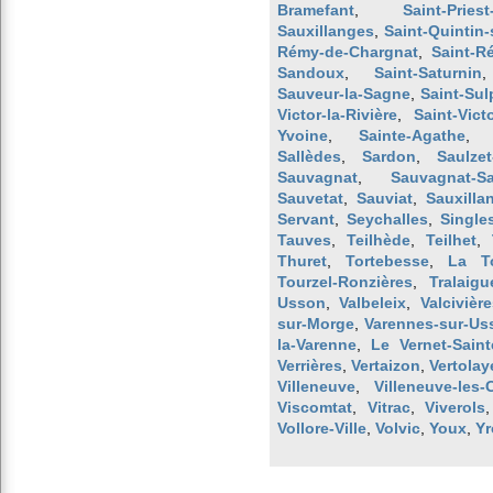
Bramefant
,
Saint-Pries
Sauxillanges
,
Saint-Quintin-
Rémy-de-Chargnat
,
Saint-R
Sandoux
,
Saint-Saturnin
Sauveur-la-Sagne
,
Saint-Sul
Victor-la-Rivière
,
Saint-Vict
Yvoine
,
Sainte-Agathe
Sallèdes
,
Sardon
,
Saulzet
Sauvagnat
,
Sauvagnat-Sa
Sauvetat
,
Sauviat
,
Sauxilla
Servant
,
Seychalles
,
Single
Tauves
,
Teilhède
,
Teilhet
,
Thuret
,
Tortebesse
,
La To
Tourzel-Ronzières
,
Tralaigu
Usson
,
Valbeleix
,
Valcivière
sur-Morge
,
Varennes-sur-Us
la-Varenne
,
Le Vernet-Saint
Verrières
,
Vertaizon
,
Vertolay
Villeneuve
,
Villeneuve-les-
Viscomtat
,
Vitrac
,
Viverols
Vollore-Ville
,
Volvic
,
Youx
,
Yr