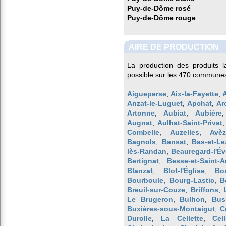
Puy-de-Dôme rosé
Puy-de-Dôme rouge
AIRE DE PRODUCTION
La production des produits l
possible sur les 470 communes
Aigueperse
,
Aix-la-Fayette
,
Anzat-le-Luguet
,
Apchat
,
Ar
Artonne
,
Aubiat
,
Aubière
Augnat
,
Aulhat-Saint-Privat
Combelle
,
Auzelles
,
Avèz
Bagnols
,
Bansat
,
Bas-et-Le
lès-Randan
,
Beauregard-l'É
Bertignat
,
Besse-et-Saint-A
Blanzat
,
Blot-l'Église
,
Bo
Bourboule
,
Bourg-Lastic
,
B
Breuil-sur-Couze
,
Briffons
,
Le Brugeron
,
Bulhon
,
Bus
Buxières-sous-Montaigut
,
C
Durolle
,
La Cellette
,
Cell