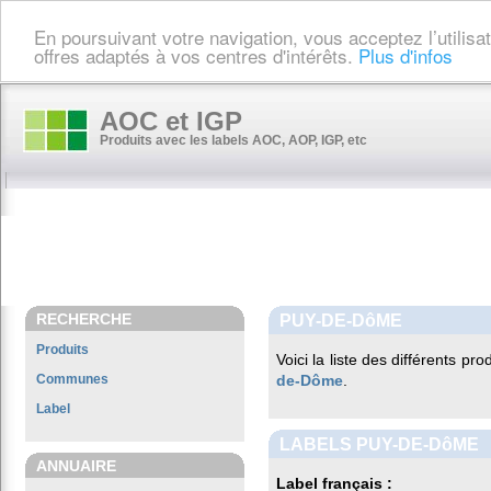
En poursuivant votre navigation, vous acceptez l’utilis
offres adaptés à vos centres d'intérêts.
Plus d'infos
AOC et IGP
Produits avec les labels AOC, AOP, IGP, etc
RECHERCHE
PUY-DE-DôME
Produits
Voici la liste des différents p
Communes
de-Dôme
.
Label
LABELS PUY-DE-DôME
ANNUAIRE
Label français :