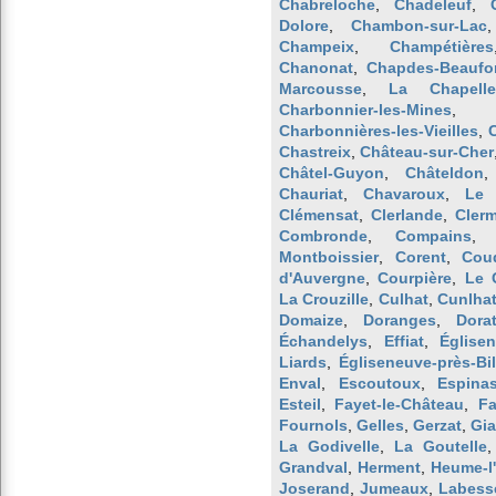
Chabreloche
,
Chadeleuf
,
Dolore
,
Chambon-sur-Lac
Champeix
,
Champétières
Chanonat
,
Chapdes-Beaufo
Marcousse
,
La Chapelle
Charbonnier-les-Mines
Charbonnières-les-Vieilles
,
Chastreix
,
Château-sur-Cher
Châtel-Guyon
,
Châteldon
Chauriat
,
Chavaroux
,
Le 
Clémensat
,
Clerlande
,
Clerm
Combronde
,
Compains
Montboissier
,
Corent
,
Cou
d'Auvergne
,
Courpière
,
Le 
La Crouzille
,
Culhat
,
Cunlha
Domaize
,
Doranges
,
Dora
Échandelys
,
Effiat
,
Église
Liards
,
Égliseneuve-près-Bi
Enval
,
Escoutoux
,
Espina
Esteil
,
Fayet-le-Château
,
Fa
Fournols
,
Gelles
,
Gerzat
,
Gia
La Godivelle
,
La Goutelle
Grandval
,
Herment
,
Heume-l'
Joserand
,
Jumeaux
,
Labess