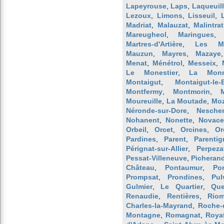
Lapeyrouse
,
Laps
,
Laqueuil
Lezoux
,
Limons
,
Lisseuil
,
Madriat
,
Malauzat
,
Malintrat
Mareugheol
,
Maringues
Martres-d'Artière
,
Les Mar
Mauzun
,
Mayres
,
Mazaye
Menat
,
Ménétrol
,
Messeix
,
Le Monestier
,
La Monne
Montaigut
,
Montaigut-le-
Montfermy
,
Montmorin
,
Moureuille
,
La Moutade
,
Mo
Néronde-sur-Dore
,
Nesche
Nohanent
,
Nonette
,
Novace
Orbeil
,
Orcet
,
Orcines
,
Or
Pardines
,
Parent
,
Parentig
Pérignat-sur-Allier
,
Perpeza
Pessat-Villeneuve
,
Picheran
Château
,
Pontaumur
,
Po
Prompsat
,
Prondines
,
Pul
Gulmier
,
Le Quartier
,
Que
Renaudie
,
Rentières
,
Rio
Charles-la-Mayrand
,
Roche-
Montagne
,
Romagnat
,
Roya