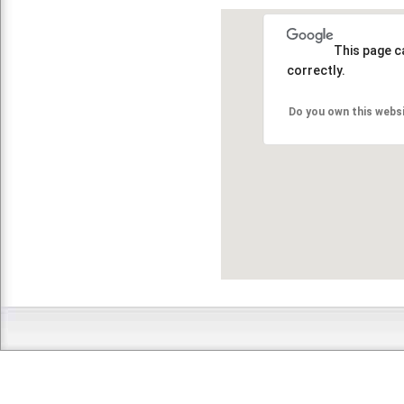
This page c
correctly.
Do you own this webs