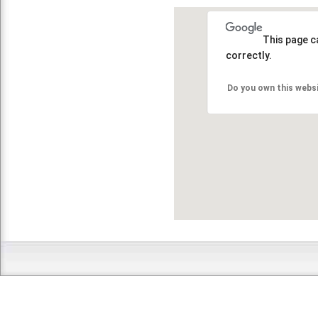
This page c
correctly.
Do you own this webs