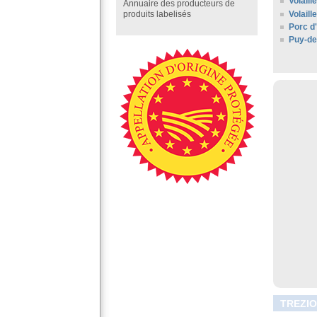
Volaill
Annuaire des producteurs de
Volail
produits labelisés
Porc d
Puy-d
TREZIO