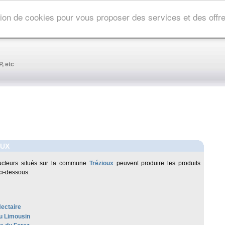
ation de cookies pour vous proposer des services et des off
, etc
OUX
ucteurs situés sur la commune
Trézioux
peuvent produire les produits
ci-dessous:
Nectaire
u Limousin