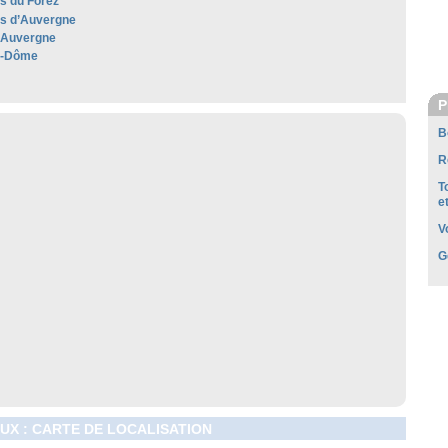
es du Forez
les d’Auvergne
'Auvergne
e-Dôme
P
B
R
T
e
V
G
UX : CARTE DE LOCALISATION