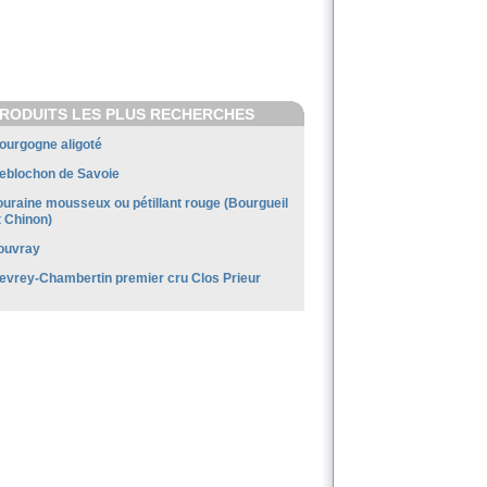
RODUITS LES PLUS RECHERCHES
ourgogne aligoté
eblochon de Savoie
ouraine mousseux ou pétillant rouge (Bourgueil
t Chinon)
ouvray
evrey-Chambertin premier cru Clos Prieur