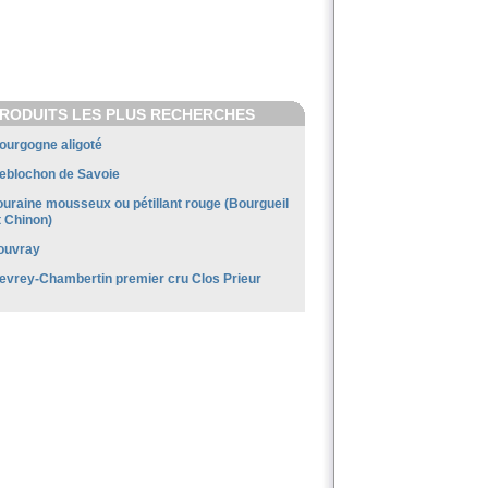
RODUITS LES PLUS RECHERCHES
ourgogne aligoté
eblochon de Savoie
ouraine mousseux ou pétillant rouge (Bourgueil
t Chinon)
ouvray
evrey-Chambertin premier cru Clos Prieur