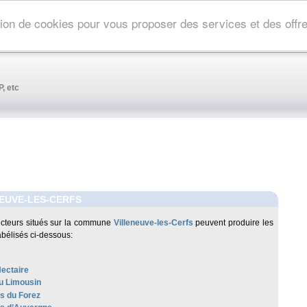
ation de cookies pour vous proposer des services et des off
, etc
EUVE-LES-CERFS
cteurs situés sur la commune
Villeneuve-les-Cerfs
peuvent produire les
abélisés ci-dessous:
Nectaire
u Limousin
es du Forez