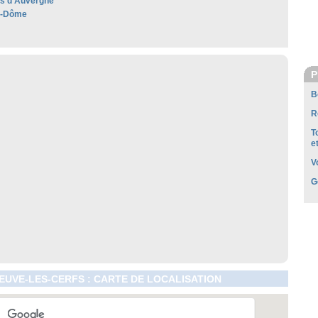
les d’Auvergne
e-Dôme
P
B
R
T
e
V
G
EUVE-LES-CERFS : CARTE DE LOCALISATION