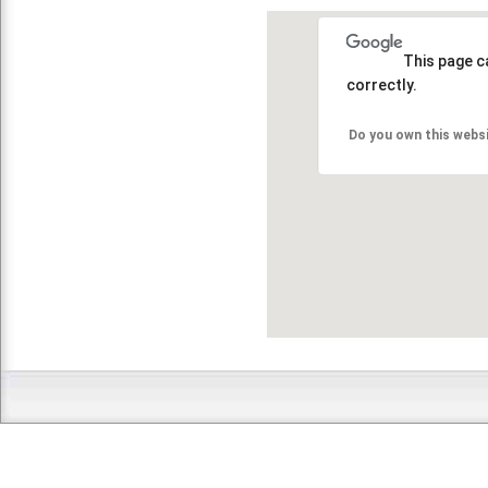
This page c
correctly.
Do you own this webs