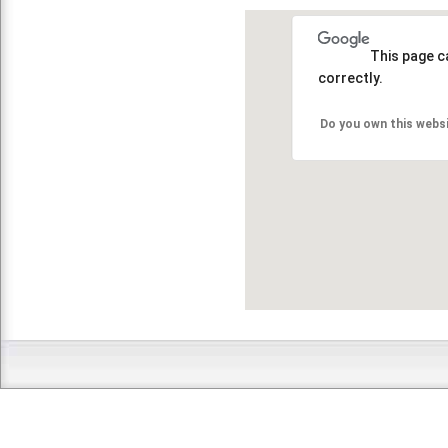
This page c
correctly.
Do you own this webs