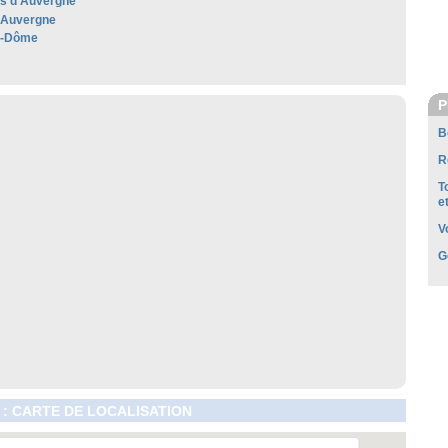
les d’Auvergne
'Auvergne
e-Dôme
P
B
R
T
e
V
G
 : CARTE DE LOCALISATION