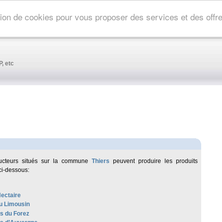
ation de cookies pour vous proposer des services et des off
, etc
ucteurs situés sur la commune
Thiers
peuvent produire les produits
ci-dessous:
Nectaire
u Limousin
es du Forez