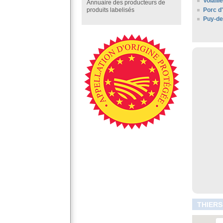
Volail
Annuaire des producteurs de
Porc d
produits labelisés
Puy-d
THIERS