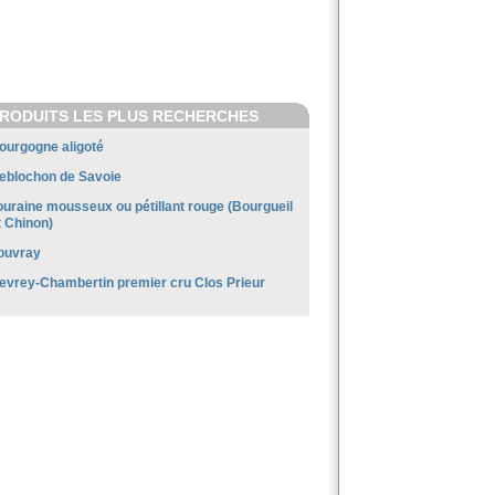
RODUITS LES PLUS RECHERCHES
ourgogne aligoté
eblochon de Savoie
ouraine mousseux ou pétillant rouge (Bourgueil
t Chinon)
ouvray
evrey-Chambertin premier cru Clos Prieur