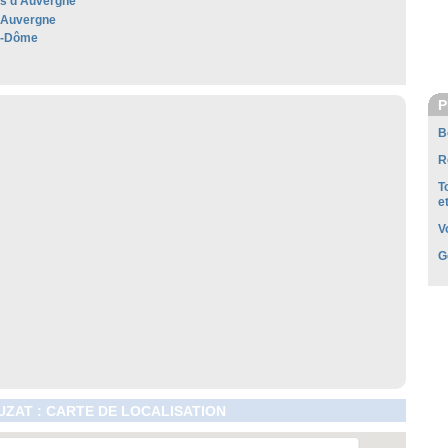
les d’Auvergne
'Auvergne
e-Dôme
P
B
R
T
e
V
G
ZAT : CARTE DE LOCALISATION