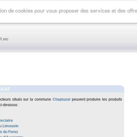
ation de cookies pour vous proposer des services et des off
, etc
UZAT
ucteurs situés sur la commune
Chaptuzat
peuvent produire les produits
ci-dessous:
Nectaire
u Limousin
es du Forez