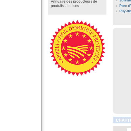
Volail
Annuaire des producteurs de
Porc d
produits labelisés
Puy-d
CHAPTU