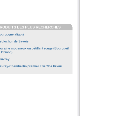
RODUITS LES PLUS RECHERCHES
ourgogne aligoté
eblochon de Savoie
ouraine mousseux ou pétillant rouge (Bourgueil
t Chinon)
ouvray
evrey-Chambertin premier cru Clos Prieur