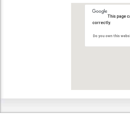
This page c
correctly.
Do you own this webs