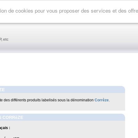
ation de cookies pour vous proposer des services et des off
, etc
ZE
iste des différents produits labelisés sous la dénomination
Corrèze
.
S CORRèZE
çais :