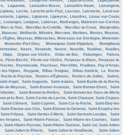
-sur-Rondelles
,
Lafage-sur-Sombre
,
Lagarde-Enval
,
Lagleygeolle
,
re
,
Laguenne
,
Lamazière-Basse
,
Lamazière-Haute
,
Lamongerie
,
Lapleau
,
Larche
,
Laroche-près-Feyt
,
Lascaux
,
Latronche
,
Laval-sur-
Lestards
,
Liginiac
,
Lignareix
,
Ligneyrac
,
Liourdres
,
Lissac-sur-Couze
,
c
,
Lostanges
,
Louignac
,
Lubersac
,
Madranges
,
Malemort-sur-Corrèze
,
,
Marc-la-Tour
,
Marcillac-la-Croisille
,
Marcillac-la-Croze
,
Margerides
,
,
Maussac
,
Meilhards
,
Ménoire
,
Mercœur
,
Merlines
,
Mestes
,
Meymac
,
-l'Église
,
Meyssac
,
Millevaches
,
Monceaux-sur-Dordogne
,
Monestier-
,
Monestier-Port-Dieu
,
Montaignac-Saint-Hippolyte
,
Montgibaud
,
-Ventadour
,
Naves
,
Nespouls
,
Neuvic
,
Neuville
,
Noailhac
,
Noailles
,
,
Objat
,
Orgnac-sur-Vézère
,
Orliac-de-Bar
,
Palazinges
,
Palisse
,
es
,
Péret-Bel-Air
,
Pérols-sur-Vézère
,
Perpezac-le-Blanc
,
Perpezac-le-
Pescher
,
Peyrelevade
,
Peyrissac
,
Pierrefitte
,
Pradines
,
Puy-d'Arnac
,
-les-Vignes
,
Reygade
,
Rilhac-Treignac
,
Rilhac-Xaintrie
,
La Roche-
,
Roche-le-Peyroux
,
Rosiers-d'Égletons
,
Rosiers-de-Juillac
,
Sadroc
,
Saint-Angel
,
Saint-Augustin
,
Saint-Aulaire
,
Saint-Bazile-de-la-Roche
,
zile-de-Meyssac
,
Saint-Bonnet-Avalouze
,
Saint-Bonnet-Elvert
,
Saint-
Enfantier
,
Saint-Bonnet-la-Rivière
,
Saint-Bonnet-les-Tours-de-Merle
,
net-près-Bort
,
Saint-Cernin-de-Larche
,
Saint-Chamant
,
Saint-Cirgues-
,
Saint-Clément
,
Saint-Cyprien
,
Saint-Cyr-la-Roche
,
Saint-Éloy-les-
,
Saint-Étienne-aux-Clos
,
Saint-Étienne-la-Geneste
,
Saint-Exupéry-les-
,
Saint-Fréjoux
,
Saint-Geniez-ô-Merle
,
Saint-Germain-Lavolps
,
Saint-
les-Vergnes
,
Saint-Hilaire-Foissac
,
Saint-Hilaire-les-Courbes
,
Saint-
uc
,
Saint-Hilaire-Peyroux
,
Saint-Hilaire-Taurieux
,
Saint-Jal
,
Saint-Julien-
,
Saint-Julien-le-Pèlerin
,
Saint-Julien-le-Vendômois
,
Saint-Julien-