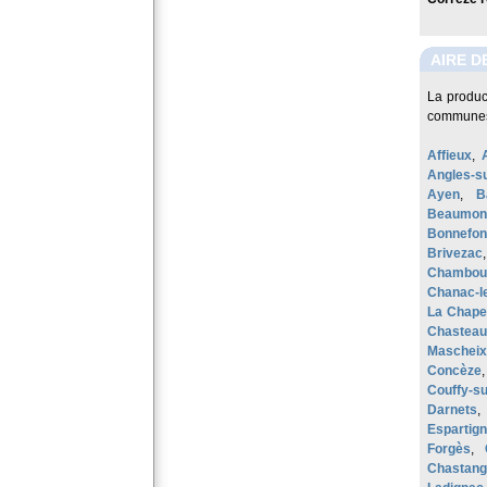
AIRE D
La produc
communes 
Affieux
,
Angles-s
Ayen
,
B
Beaumon
Bonnefo
Brivezac
Chamboul
Chanac-l
La Chape
Chastea
Mascheix
Concèze
Couffy-s
Darnets
Espartig
Forgès
,
Chastang