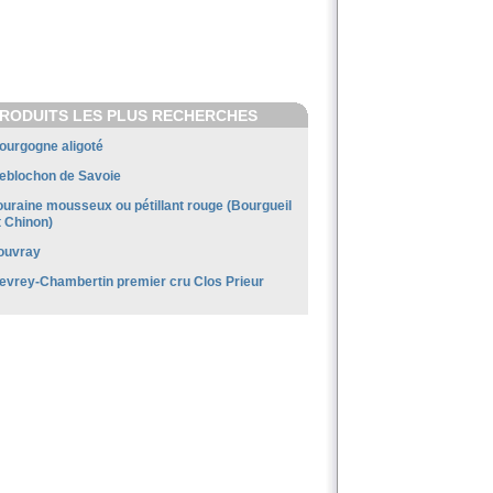
RODUITS LES PLUS RECHERCHES
ourgogne aligoté
eblochon de Savoie
ouraine mousseux ou pétillant rouge (Bourgueil
t Chinon)
ouvray
evrey-Chambertin premier cru Clos Prieur