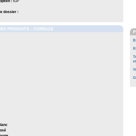
opéen :
IGP
 dossier :
DES PRODUITS : CORRèZE
P
B
R
T
e
V
G
blanc
rosé
rouge