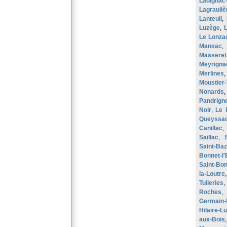
Ladignac
Lagrauliè
Lanteuil
,
Luzège
,
Le Lonza
Mansac
Masseret
Meyrignac
Merlines
Moustier
Nonards
Pandrign
Noir
,
Le 
Queyssac
Canillac
Saillac
,
Saint-Ba
Bonnet-l'
Saint-Bon
la-Loutre
Tuileries
Roches
Germain-
Hilaire-L
aux-Bois