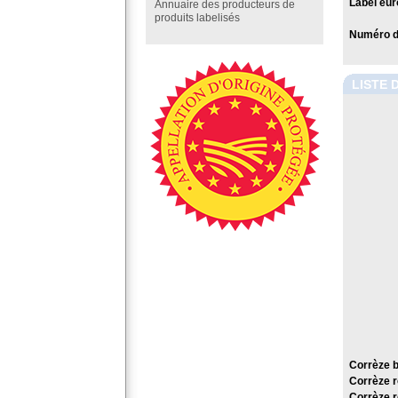
Label eur
Annuaire des producteurs de
produits labelisés
Numéro de
LISTE 
Corrèze 
Corrèze 
Corrèze 