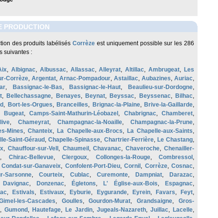
E PRODUCTION
tion des produits labélisés
Corrèze
est uniquement possible sur les 286
suivantes :
Aix
,
Albignac
,
Albussac
,
Allassac
,
Alleyrat
,
Altillac
,
Ambrugeat
,
Les
ur-Corrèze
,
Argentat
,
Arnac-Pompadour
,
Astaillac
,
Aubazines
,
Auriac
,
ar
,
Bassignac-le-Bas
,
Bassignac-le-Haut
,
Beaulieu-sur-Dordogne
,
t
,
Bellechassagne
,
Benayes
,
Beynat
,
Beyssac
,
Beyssenac
,
Bilhac
,
nd
,
Bort-les-Orgues
,
Branceilles
,
Brignac-la-Plaine
,
Brive-la-Gaillarde
,
,
Bugeat
,
Camps-Saint-Mathurin-Léobazel
,
Chabrignac
,
Chamberet
,
ive
,
Chameyrat
,
Champagnac-la-Noaille
,
Champagnac-la-Prune
,
es-Mines
,
Chanteix
,
La Chapelle-aux-Brocs
,
La Chapelle-aux-Saints
,
lle-Saint-Géraud
,
Chapelle-Spinasse
,
Chartrier-Ferrière
,
Le Chastang
,
ux
,
Chauffour-sur-Vell
,
Chaumeil
,
Chavanac
,
Chaveroche
,
Chenailler-
,
Chirac-Bellevue
,
Clergoux
,
Collonges-la-Rouge
,
Combressol
,
,
Condat-sur-Ganaveix
,
Confolent-Port-Dieu
,
Cornil
,
Corrèze
,
Cosnac
,
ur-Sarsonne
,
Courteix
,
Cublac
,
Curemonte
,
Dampniat
,
Darazac
,
,
Davignac
,
Donzenac
,
Égletons
,
L' Église-aux-Bois
,
Espagnac
,
nac
,
Estivals
,
Estivaux
,
Eyburie
,
Eygurande
,
Eyrein
,
Favars
,
Feyt
,
Gimel-les-Cascades
,
Goulles
,
Gourdon-Murat
,
Grandsaigne
,
Gros-
,
Gumond
,
Hautefage
,
Le Jardin
,
Jugeals-Nazareth
,
Juillac
,
Lacelle
,