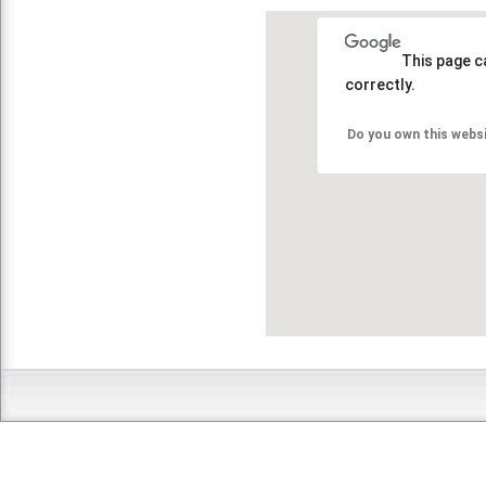
This page c
correctly.
Do you own this webs