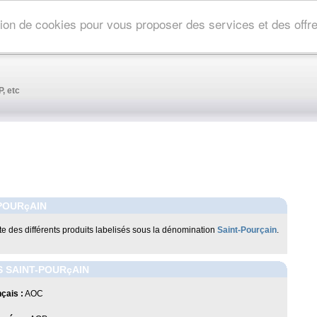
ation de cookies pour vous proposer des services et des off
, etc
POURçAIN
iste des différents produits labelisés sous la dénomination
Saint-Pourçain
.
 SAINT-POURçAIN
çais :
AOC