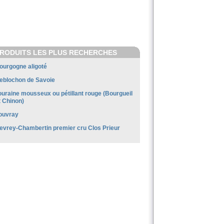
RODUITS LES PLUS RECHERCHES
ourgogne aligoté
eblochon de Savoie
ouraine mousseux ou pétillant rouge (Bourgueil
t Chinon)
ouvray
evrey-Chambertin premier cru Clos Prieur