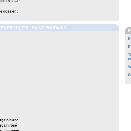
opéen :
AOP
 dossier :
DES PRODUITS : SAINT-POURçAIN
P
B
R
T
e
V
G
rçain blanc
rçain rosé
rçain rouge