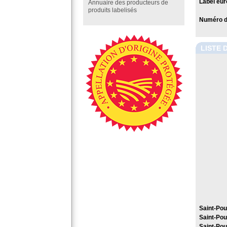
Label eur
Annuaire des producteurs de
produits labelisés
Numéro de
LISTE 
Saint-Pou
Saint-Pou
Saint-Pou