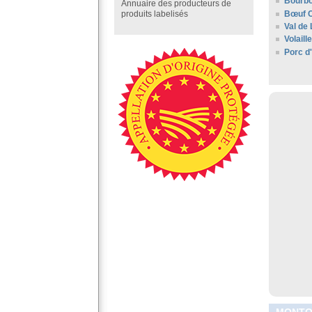
Bourbo
Annuaire des producteurs de
Bœuf C
produits labelisés
Val de 
Volail
Porc d
MONTOR