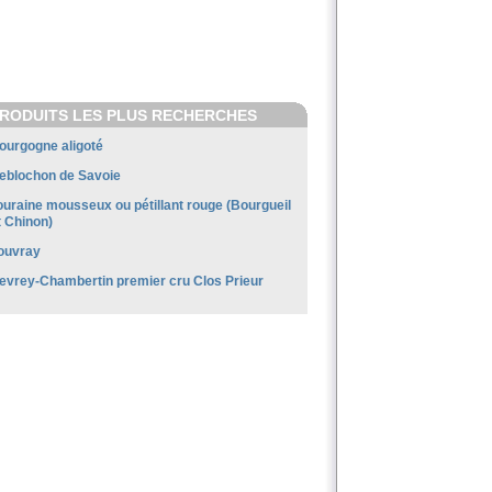
RODUITS LES PLUS RECHERCHES
ourgogne aligoté
eblochon de Savoie
ouraine mousseux ou pétillant rouge (Bourgueil
t Chinon)
ouvray
evrey-Chambertin premier cru Clos Prieur