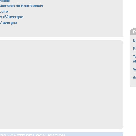
nnais
harolais du Bourbonnais
Loire
les d’Auvergne
'Auvergne
P
B
R
T
e
V
G
D : CARTE DE LOCALISATION