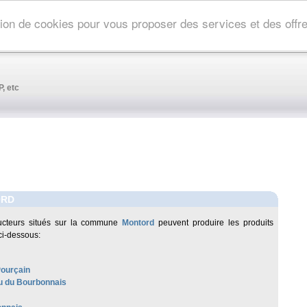
ation de cookies pour vous proposer des services et des off
, etc
ORD
ucteurs situés sur la commune
Montord
peuvent produire les produits
ci-dessous:
Pourçain
 du Bourbonnais