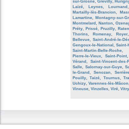
sur-Grosne
,
Grevilly
,
Hurign
Laizé
,
Leynes
,
Lournand
Martailly-lès-Brancion
,
Mass
Lamartine
,
Montagny-sur-G
Montmelard
,
Nanton
,
Ozena
Préty
,
Prissé
,
Pruzilly
,
Raten
Thorins
,
Romenay
,
Royer
Bellevue
,
Saint-André-le-Dés
Gengoux-le-National
,
Saint-
Saint-Martin-Belle-Roche
Pierre-le-Vieux
,
Saint-Point
Vérand
,
Saint-Vincent-des-
Salle
,
Salornay-sur-Guye
,
S
le-Grand
,
Senozan
,
Serrièr
Pouilly
,
Taizé
,
Tournus
,
Tr
Uchizy
,
Varennes-lès-Mâcon
Vineuse
,
Vinzelles
,
Viré
,
Vitr