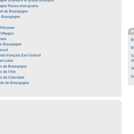
gne ordinaire et grand ordinaire
gne Passe-tout-grains
t de Bourgogne
e Bourgogne
 Péronne
P
Villages
nais
B
e Bourgogne
R
lessé
al français Est-Central
T
e
et-Loire
les de Bourgogne
V
es de l’Ain
G
es du Charolais
de de Bourgogne