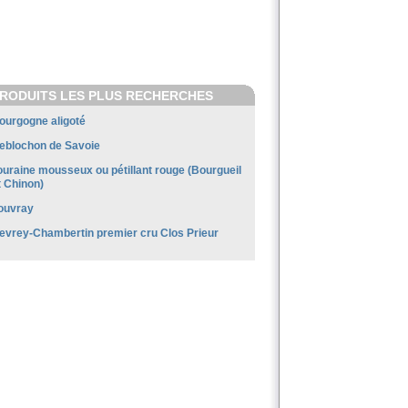
RODUITS LES PLUS RECHERCHES
ourgogne aligoté
eblochon de Savoie
ouraine mousseux ou pétillant rouge (Bourgueil
t Chinon)
ouvray
evrey-Chambertin premier cru Clos Prieur