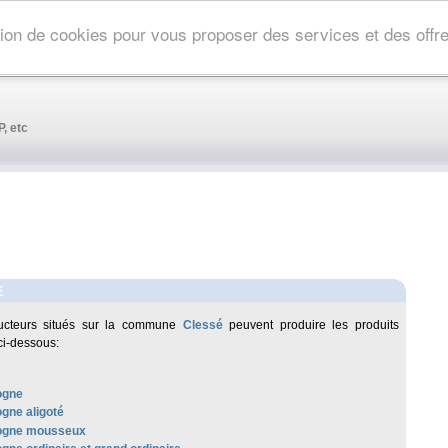
ation de cookies pour vous proposer des services et des off
, etc
E
ucteurs situés sur la commune
Clessé
peuvent produire les produits
ci-dessous:
ogne
gne aligoté
ogne mousseux