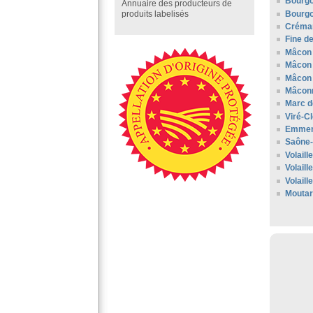
Bourgo
Annuaire des producteurs de
Bourgo
produits labelisés
Créman
Fine d
Mâcon
Mâcon
Mâcon 
Mâcon
Marc d
Viré-C
Emment
Saône-
Volail
Volaill
Volaill
Moutar