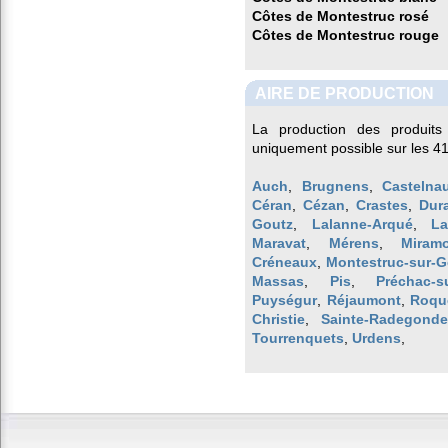
Côtes de Montestruc rosé
Côtes de Montestruc rouge
AIRE DE PRODUCTION
La production des produits
uniquement possible sur les 4
Auch
,
Brugnens
,
Castelnau
Céran
,
Cézan
,
Crastes
,
Dur
Goutz
,
Lalanne-Arqué
,
La
Maravat
,
Mérens
,
Miramo
Créneaux
,
Montestruc-sur-G
Massas
,
Pis
,
Préchac-s
Puységur
,
Réjaumont
,
Roqu
Christie
,
Sainte-Radegonde
Tourrenquets
,
Urdens
,