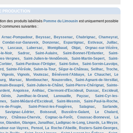
E PRODUCTION
tion des produits labélisés
Pomme du Limousin
est uniquement possible
00 communes suivantes :
,
Arnac-Pompadour
,
Beyssac
,
Beyssenac
,
Chabrignac
,
Chameyrat
,
,
Condat-sur-Ganaveix
,
Donzenac
,
Espartignac
,
Estivaux
,
Juillac
,
re
,
Lascaux
,
Lubersac
,
Montgibaud
,
Objat
,
Orgnac-sur-Vézère
,
le-Noir
,
Sadroc
,
Saint-Aulaire
,
Saint-Bonnet-l'Enfantier
,
Saint-
les-Vergnes
,
Saint-Julien-le-Vendômois
,
Saint-Martin-Sepert
,
Saint-
Corbier
,
Saint-Pardoux-l'Ortigier
,
Saint-Solve
,
Saint-Sornin-Lavolps
,
rd
,
Sainte-Féréole
,
Salon-la-Tour
,
Ségur-le-Château
,
Seilhac
,
Troche
,
,
Vigeois
,
Vignols
,
Voutezac
,
Bénévent-l'Abbaye
,
Le Chauchet
,
Le
urg
,
Marsac
,
Montboucher
,
Nouzerolles
,
Saint-Agnant-de-Versillat
,
rmain-Beaupré
,
Saint-Julien-le-Châtel
,
Saint-Pierre-Chérignat
,
Sainte-
ardent
,
Angoisse
,
Anlhiac
,
Clermont-d'Excideuil
,
Dussac
,
Excideuil
,
,
Génis
,
Jumilhac-le-Grand
,
Lanouaille
,
Payzac
,
Saint-Cyr-les-
nes
,
Saint-Médard-d'Excideuil
,
Saint-Mesmin
,
Saint-Paul-la-Roche
,
rre-de-Frugie
,
Saint-Priest-les-Fougères
,
Salagnac
,
Sarlande
,
,
Savignac-Lédrier
,
Boisseuil
,
Bussière-Galant
,
Le Chalard
,
tery
,
Château-Chervix
,
Cognac-la-Forêt
,
Coussac-Bonneval
,
La
use
,
Glandon
,
Glanges
,
Janailhac
,
Ladignac-le-Long
,
Linards
,
La Meyze
,
adour-sur-Vayres
,
Pensol
,
La Roche-l'Abeille
,
Roziers-Saint-Georges
,