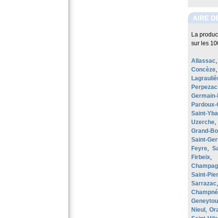
AIRE D
La produc
sur les 1
Allassac
Concèze
Lagrauliè
Perpezac-
Germain-
Pardoux-
Saint-Yba
Uzerche
Grand-Bo
Saint-Ge
Feyre
,
S
Firbeix
Champag
Saint-Pie
Sarrazac
Champné
Geneyto
Nieul
,
Or