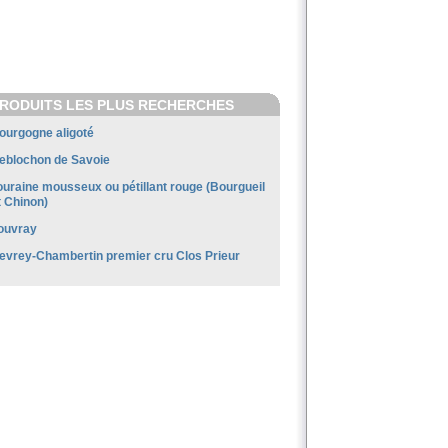
RODUITS LES PLUS RECHERCHES
ourgogne aligoté
eblochon de Savoie
ouraine mousseux ou pétillant rouge (Bourgueil
t Chinon)
ouvray
evrey-Chambertin premier cru Clos Prieur