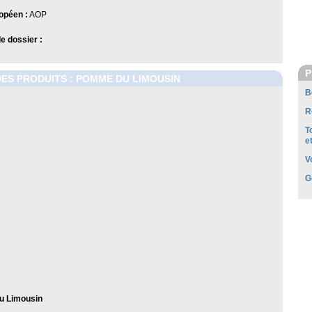
opéen :
AOP
 dossier :
P
DES PRODUITS : POMME DU LIMOUSIN
B
R
T
e
V
G
 Limousin