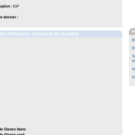
opéen :
IGP
 dossier :
P
DES PRODUITS : CôTEAUX DE GLANES
B
R
T
e
V
G
de Glanes blanc
de Glanes rosé