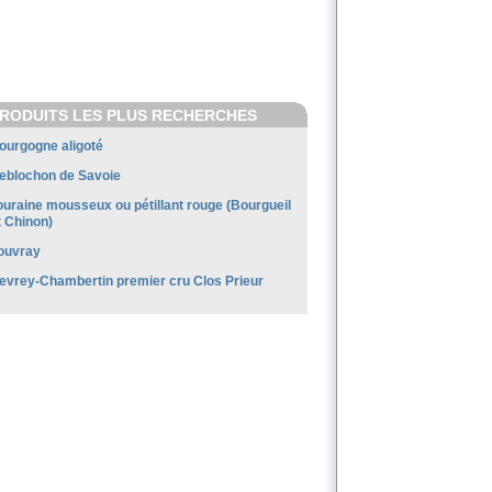
RODUITS LES PLUS RECHERCHES
ourgogne aligoté
eblochon de Savoie
ouraine mousseux ou pétillant rouge (Bourgueil
t Chinon)
ouvray
evrey-Chambertin premier cru Clos Prieur