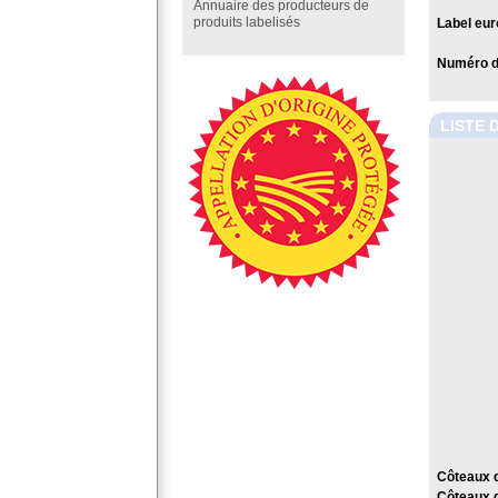
Annuaire des producteurs de
produits labelisés
Label eur
Numéro de
LISTE 
Côteaux 
Côteaux 