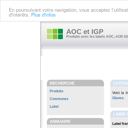
En poursuivant votre navigation, vous acceptez l’utilis
d'intérêts.
Plus d'infos
AOC et IGP
Produits avec les labels AOC, AOP, IGP
RECHERCHE
CôTEA
Produits
Voici la 
Glanes
.
Communes
Label
LABEL
ANNUAIRE
Label fran