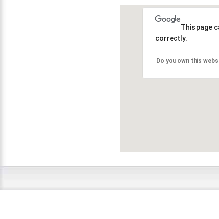
This page c
correctly.
Do you own this webs