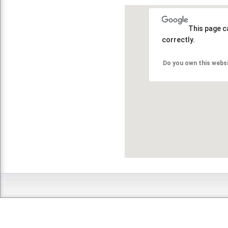
This page c
correctly.
Do you own this webs