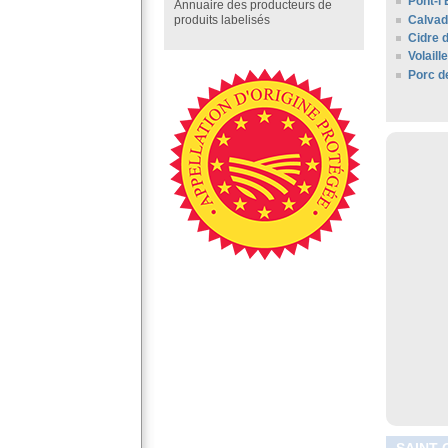
Pont-l
Annuaire des producteurs de
Calva
produits labelisés
Cidre 
Volail
Porc d
SAINT-