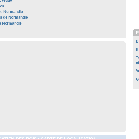
'Évêque
dos
de Normandie
les de Normandie
e Normandie
P
B
R
T
e
V
G
GATIEN-DES-BOIS : CARTE DE LOCALISATION