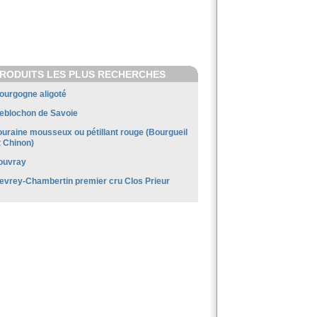
RODUITS LES PLUS RECHERCHES
ourgogne aligoté
eblochon de Savoie
ouraine mousseux ou pétillant rouge (Bourgueil
t Chinon)
ouvray
evrey-Chambertin premier cru Clos Prieur