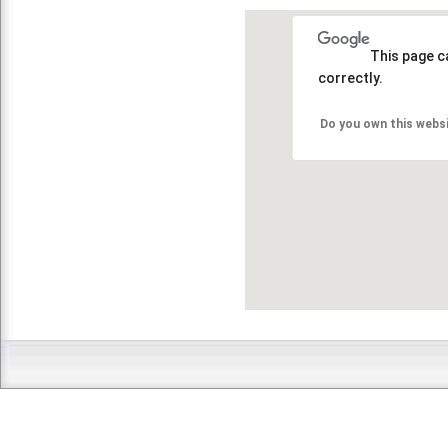
This page c
correctly.
Do you own this webs