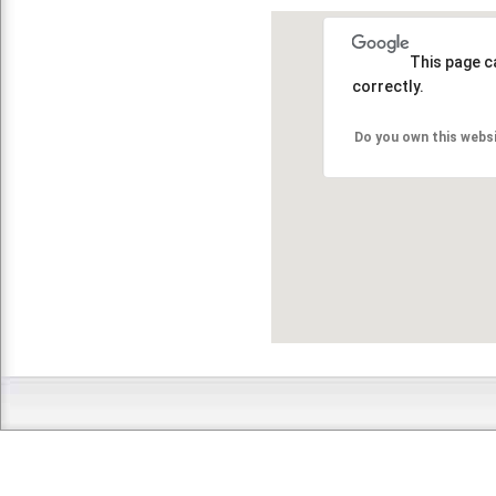
This page c
correctly.
Do you own this webs