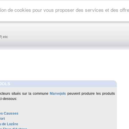
ation de cookies pour vous proposer des services et des off
, etc
JOLS
ucteurs situés sur la commune
Marvejols
peuvent produire les produits
ci-dessous:
es Causses
ort
 de Lozère