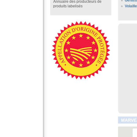
Géniss
Annuaire des producteurs de
Volail
produits labelisés
MARVEJ