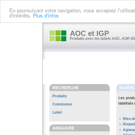
En poursuivant votre navigation, vous acceptez l’utilis
d'intérêts.
Plus d'infos
AOC et IGP
Produits avec les labels AOC, AOP, IGP
RECHERCHE
MARVE
Produits
Les prod
labélisés 
Communes
Label
Bleu d
Roquef
ANNUAIRE
Agneau