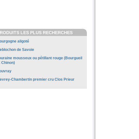
RODUITS LES PLUS RECHERCHES
ourgogne aligoté
eblochon de Savoie
ouraine mousseux ou pétillant rouge (Bourgueil
t Chinon)
ouvray
evrey-Chambertin premier cru Clos Prieur