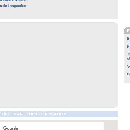
e Fleur d'Aubrac
les du Languedoc
P
B
R
T
e
V
G
OLS : CARTE DE LOCALISATION