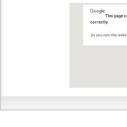
This page c
correctly.
Do you own this webs