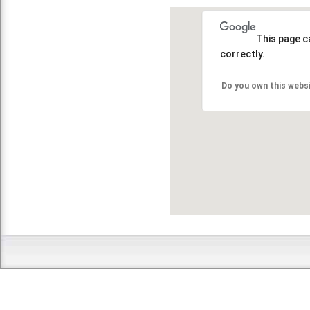
This page c
correctly.
Do you own this webs